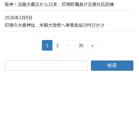
阪神・淡路大震災から31年 印南町職員が災害対応訓練
2026年1月9日
印南の大歳神社 本殿大改修へ奉賛金協力呼びかけ
投
固
固
固
1
2
…
30
»
定
定
定
稿
ペ
ペ
ペ
の
ー
ー
ー
検索
ジ
ジ
ジ
ペ
ー
ジ
送
り