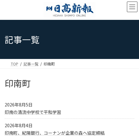
コ
ナ
ン
ビ
テ
ゲ
ン
ー
ツ
シ
へ
ョ
記事一覧
ス
ン
キ
に
ッ
移
プ
動
TOP
記事一覧
印南町
印南町
2026年8月5日
印南の清流中学校で平和学習
2026年8月4日
印南町、紀陽銀行、コーナンが企業の森へ協定締結