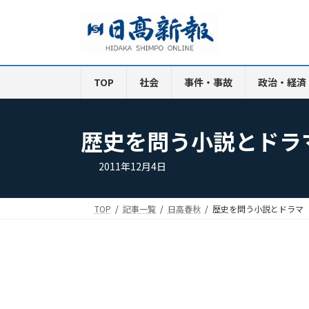
コ
ナ
ン
ビ
テ
ゲ
ン
ー
ツ
シ
TOP
社会
事件・事故
政治・経済
へ
ョ
ス
ン
キ
に
歴史を問う小説とドラ
ッ
移
プ
動
2011年12月4日
TOP
記事一覧
日高春秋
歴史を問う小説とドラマ