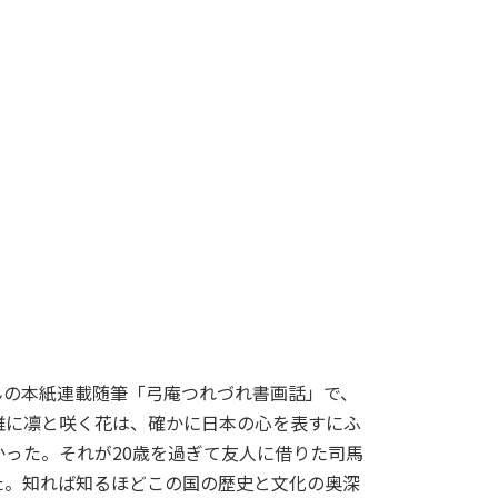
の本紙連載随筆「弓庵つれづれ書画話」で、
雅に凛と咲く花は、確かに日本の心を表すにふ
った。それが20歳を過ぎて友人に借りた司馬
た。知れば知るほどこの国の歴史と文化の奥深