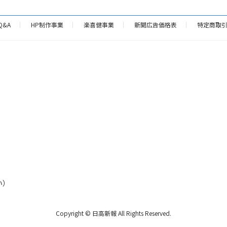
Q&A
HP制作事業
楽喜健事業
新聞広告価格表
特定商取
p
い）
Copyright © 日高新報 All Rights Reserved.