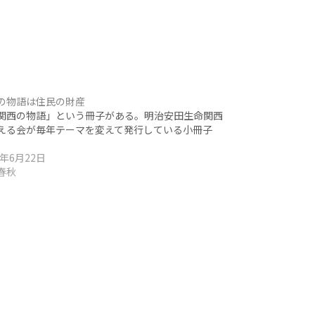
の物語は住民の財産
西の物語」という冊子がある。明治安田生命関西
える会が毎年テーマを変えて発行している小冊子
0年6月22日
春秋