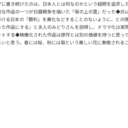
マに書き続けたのは、日本人とは何なのかという疑問を追求し
的な作品の一つが日露戦争を描いた「坂の上の雲」だった◆氏
おける日本の「勝利」を美化などすることのないように、との
った作品にする」と夫人のみどりさんを説得し、ドラマ化は実
ートする◆映像化された作品は原作とは別の価値を持つと思っ
たいと思う。春には桜、秋には菊という美しい花に象徴される