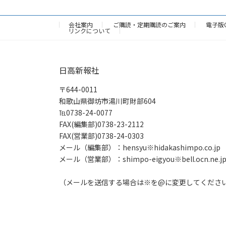
会社案内
ご購読・定期購読のご案内
電子版
リンクについて
日高新報社
〒644-0011
和歌山県御坊市湯川町財部604
℡0738-24-0077
FAX(編集部)0738-23-2112
FAX(営業部)0738-24-0303
メール（編集部）：hensyu※hidakashimpo.co.jp
メール（営業部）：shimpo-eigyou※bell.ocn.ne.j
（メールを送信する場合は※を@に変更してくださ