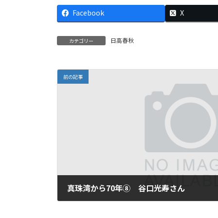
Facebook
X
日高春秋
カテゴリー
前の記事
真珠湾から70年⑧ 谷口光寿さん
2011年12月4日