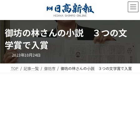
コ
ナ
ン
ビ
テ
ゲ
ン
ー
ツ
シ
御坊の林さんの小説 ３つの文
へ
ョ
ス
ン
学賞で入賞
キ
に
ッ
移
2023年10月24日
プ
動
TOP
記事一覧
御坊市
御坊の林さんの小説 ３つの文学賞で入賞