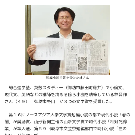
短編小説で賞を受けた林さん
総合進学塾、英数スタディー（御坊市藤田町藤井）で小論文、
現代文、英語などの講師を務める傍ら小説を執筆している林晋作
さん（４９）＝御坊市野口＝が３つの文学賞を受賞した。
第１６回ノースアジア大学文学賞短編小説の部で現代小説「春の
闇」が奨励賞、山形新聞主催の山新文学賞で時代小説「相対死稼
業」が準入選、第５９回岐阜市文芸祭短編部門で時代小説「左の