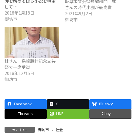
師を務める傍ら小説を執筆
岐阜市文芸祭短編部門 林
して…
さんの時代小説が最高賞
2018年1月18日
2021年9月2日
御坊市
御坊市
林さん 島崎藤村記念文芸
祭で一席受賞
2018年12月5日
御坊市
Facebook
X
Bluesky
Threads
LINE
Copy
御坊市
、
社会
カテゴリー