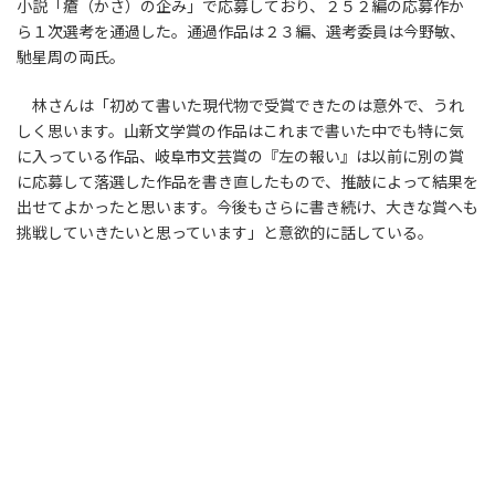
小説「瘡（かさ）の企み」で応募しており、２５２編の応募作か
ら１次選考を通過した。通過作品は２３編、選考委員は今野敏、
馳星周の両氏。
林さんは「初めて書いた現代物で受賞できたのは意外で、うれ
しく思います。山新文学賞の作品はこれまで書いた中でも特に気
に入っている作品、岐阜市文芸賞の『左の報い』は以前に別の賞
に応募して落選した作品を書き直したもので、推敲によって結果を
出せてよかったと思います。今後もさらに書き続け、大きな賞へも
挑戦していきたいと思っています」と意欲的に話している。