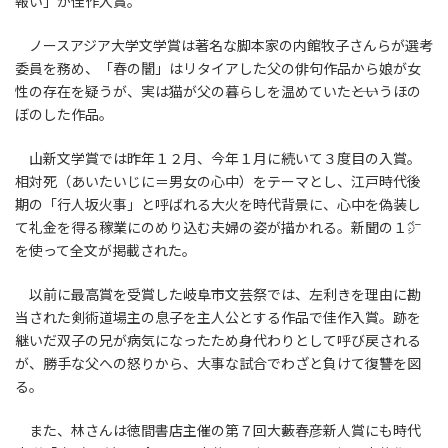
報い」が佳作入賞。
ノースアジア大学文学賞は著名な脚本家の内館牧子さんらが選考
委員を務め、「春の闇」はリタイアした父の俳句作品から娘が女
性の存在を疑うが、実は猫が父の暮らしを温めていた――というほの
ぼのした作品。
山新文学賞では昨年１２月、今年１月に続いて３度目の入賞。
相対死（あいたいじに＝男女の心中）をテーマとし、江戸時代後
期の「行人坂火事」と呼ばれる大火を時代背景に、心中を偽装し
て礼金を得る稼業にのめり込む夫婦の姿が描かれる。新聞の１㌻
を使って全文が掲載された。
以前に最高賞を受賞した岐阜市文芸祭では、左利きを理由に勘
当された剣術道場主の息子を主人公とする作品で佳作入賞。跡を
継いだ双子の兄が病気になったため身代わりとして呼び戻される
が、勝手な父への怒りから、大事な試合でわざと負けて復讐を図
る。
また、林さんは徳間書店主催の第７回大藪春彦新人賞にも時代