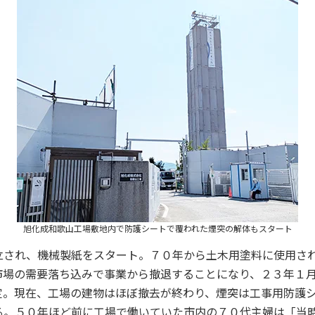
旭化成和歌山工場敷地内で防護シートで覆われた煙突の解体もスタート
され、機械製紙をスタート。７０年から土木用塗料に使用され
市場の需要落ち込みで事業から撤退することになり、２３年１
定。現在、工場の建物はほぼ撤去が終わり、煙突は工事用防護
る。５０年ほど前に工場で働いていた市内の７０代主婦は「当