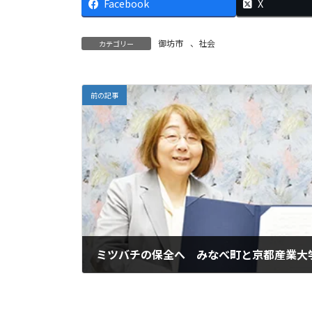
Facebook
X
御坊市
、
社会
カテゴリー
前の記事
ミツバチの保全へ みなべ町と京都産業大
2025年9月9日