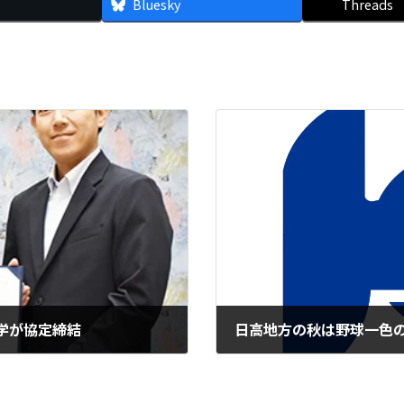
Bluesky
Threads
学が協定締結
日高地方の秋は野球一色
2025年9月9日