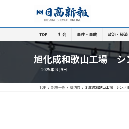
コ
ナ
ン
ビ
テ
ゲ
ン
ー
ツ
シ
TOP
社会
事件・事故
政治・経済
へ
ョ
ス
ン
キ
に
旭化成和歌山工場 シ
ッ
移
プ
動
2025年9月9日
TOP
記事一覧
御坊市
旭化成和歌山工場 シンボ