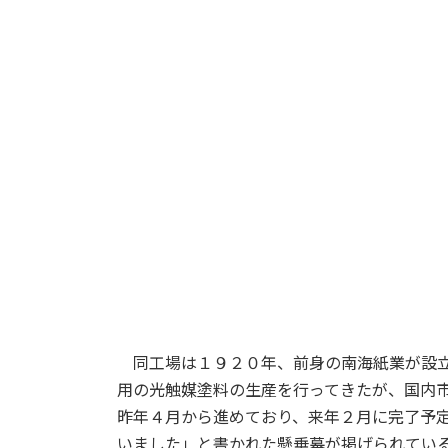
同工場は１９２０年、前身の南海紙業が設立
用の光触媒塗料の生産を行ってきたが、国内
昨年４月から進めており、来年２月に完了予
いました」と書かれた懸垂幕が掲げられてい