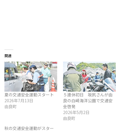
関連
夏の交通安全運動スタート
５連休初日 坂尻さんが由
2026年7月13日
良の白崎海洋公園で交通安
由良町
全啓発
2026年5月2日
由良町
秋の交通安全運動がスター