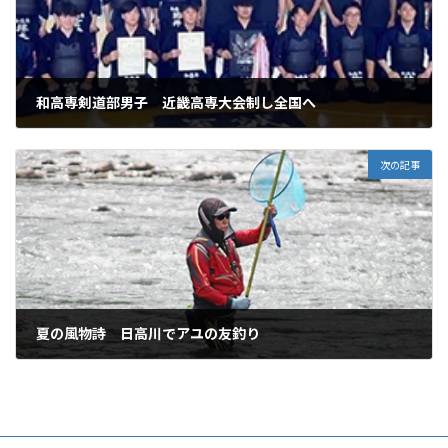
和高専剣道部男子 近畿高専大会制し全国へ
2025年7月11日
次の記事
夏の風物詩 日高川でアユの友釣り
2025年7月11日