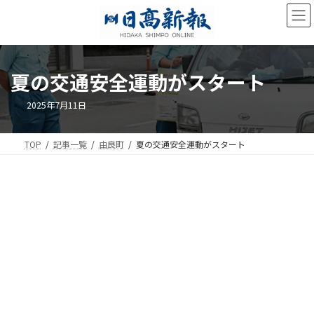
コ
ナ
ン
ビ
テ
ゲ
ン
ー
ツ
シ
夏の交通安全運動がスタート
へ
ョ
ス
ン
キ
に
2025年7月11日
ッ
移
プ
動
TOP
記事一覧
由良町
夏の交通安全運動がスタート