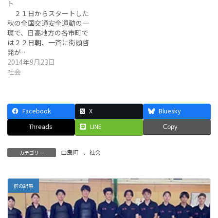
ト
２１日からスタートした
秋の全国交通安全運動の一
環で、日高地方の各市町で
は２２日朝、一斉に街頭啓
発が…
2014年9月23日
社会
Facebook
X
Bluesky
Threads
LINE
Copy
由良町
、
社会
カテゴリー
前の記事