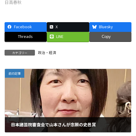
日高春秋
Facebook
X
Bluesky
Threads
LINE
Copy
政治・経済
カテゴリー
前の記事
日本諸芸院審査会で山本さんが念願の史邑賞
2025年7月1日