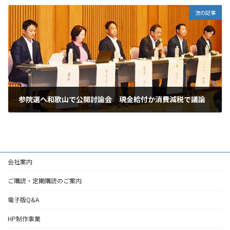
次の記事
参院選へ和歌山で公開討論会 現金給付か消費減税で議論
2025年7月1日
会社案内
ご購読・定期購読のご案内
電子版Q&A
HP制作事業