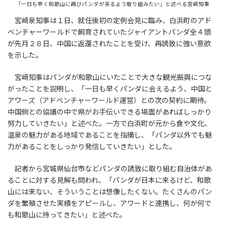
「一日も早く和歌山に再びパンダが来るよう取り組みたい」と述べる宮﨑知事
宮﨑泉知事は１日、就任後初の定例会見に臨み、白浜町のアド
ベンチャーワールドで飼育されていたジャイアントパンダ全４頭
が先月２８日、中国に返還されたことを受け、再誘致に強い意欲
を示した。
宮﨑知事はパンダが和歌山にいたことで大きな観光振興につな
がったことを説明し、「一日も早くパンダに会えるよう、中国と
アワーズ（アドベンチャーワールド運営）との次の契約に期待。
中国側との協議の中で県がお手伝いできる場面があればしっかり
努力していきたい」と述べた。一方で白浜町が元から食や文化、
温泉の魅力がある地域であることを指摘し、「パンダ以外でも魅
力があることをしっかり発信していきたい」とした。
記者から宮城県仙台市などパンダの誘致に取り組む自治体があ
ることに対する見解も問われ、「パンダが日本に来るけど、和歌
山には来ない、そういうことは想像したくない。たくさんのパン
ダを繁殖させた実績をアピールし、アワードと連携し、何が何で
も和歌山に持ってきたい」と述べた。