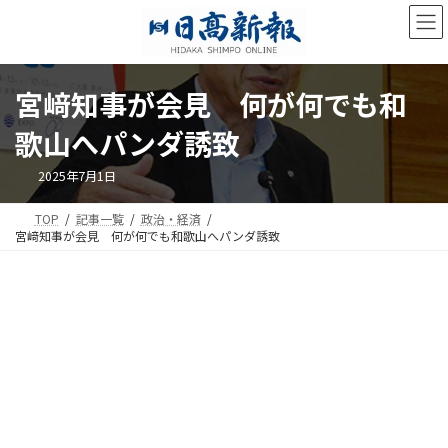
コ
ナ
ン
ビ
テ
ゲ
ン
ー
ツ
シ
宮﨑知事が会見 何が何でも和
へ
ョ
ス
ン
歌山へパンダ誘致
キ
に
ッ
移
2025年7月1日
プ
動
TOP
記事一覧
政治・経済
宮﨑知事が会見 何が何でも和歌山へパンダ誘致