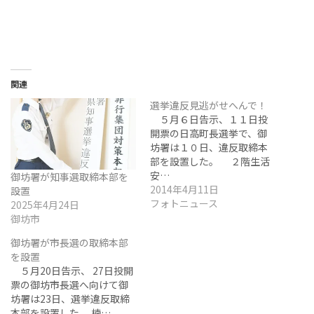
関連
選挙違反見逃がせへんで！
５月６日告示、１１日投
開票の日高町長選挙で、御
坊署は１０日、違反取締本
部を設置した。 ２階生活
安…
御坊署が知事選取締本部を
2014年4月11日
設置
フォトニュース
2025年4月24日
御坊市
御坊署が市長選の取締本部
を設置
５月20日告示、 27日投開
票の御坊市長選へ向けて御
坊署は23日、選挙違反取締
本部を設置した。 楠…