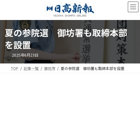
コ
ナ
ン
ビ
テ
ゲ
ン
ー
ツ
シ
夏の参院選 御坊署も取締本部
へ
ョ
ス
ン
を設置
キ
に
ッ
移
2025年6月23日
プ
動
TOP
記事一覧
御坊市
夏の参院選 御坊署も取締本部を設置