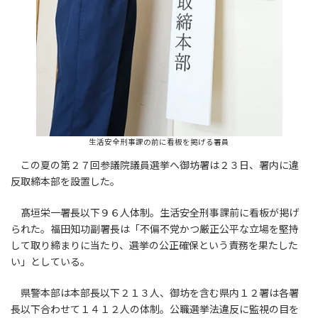
生活安全刑事課の前に看板を掲げる署員
この夏の第２７回参議院議員選挙へ御坊署は２３日、署内に違
反取締本部を設置した。
髙垣栄一署長以下９６人体制。生活安全刑事課前に看板が掲げ
られた。福田知功副署長は「不偏不党かつ厳正公平な立場を堅持
して取り締まりに当たり、選挙の公正確保という責務を果たした
い」としている。
県警本部は本部長以下２１３人、御坊を含む県内１２署は各署
長以下合わせて１４１２人の体制。公職選挙法違反に監視の目を