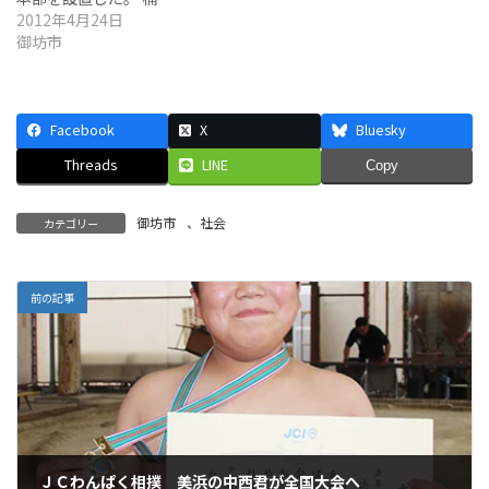
2012年4月24日
御坊市
Facebook
X
Bluesky
Threads
LINE
Copy
御坊市
、
社会
カテゴリー
前の記事
ＪＣわんぱく相撲 美浜の中西君が全国大会へ