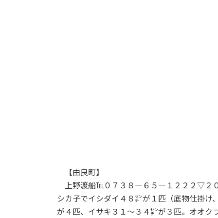
【由良町】
上野渡船℡０７３８―６５―１２２２▽２０
シカ子でイシダイ４８㌢が１匹（底物仕掛け
が４匹、イサキ３１～３４㌢が３匹。オオク