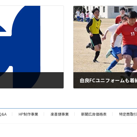
由良FCユニフォームも着
2025年3月22日
Q&A
HP制作事業
楽喜健事業
新聞広告価格表
特定商取