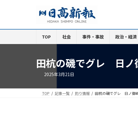
コ
ナ
ン
ビ
テ
ゲ
ン
ー
ツ
シ
TOP
社会
事件・事故
政治・経済
へ
ョ
ス
ン
キ
に
田杭の磯でグレ 日ノ
ッ
移
プ
動
2025年3月21日
TOP
記事一覧
釣り情報
田杭の磯でグレ 日ノ御