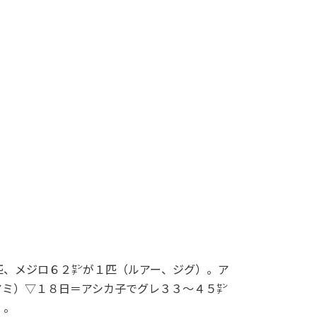
、メジロ６２㌢が１匹（ルアー、ジグ）。ア
アミ）▽１８日＝アシカ子でグレ３３～４５㌢
）。