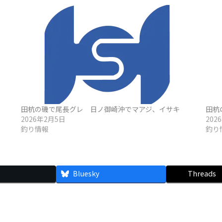
田杭の磯で尾長グレ 日ノ御崎沖でマアジ、イサキ
田杭
2026年2月5日
202
釣り情報
釣り
Bluesky
Threads