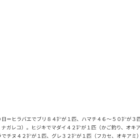
日＝ヒラバエでブリ８４㌢が１匹、ハマチ４６～５０㌢が３匹
、ナガレコ）。ヒジキでマダイ４２㌢が１匹（かご釣り、オキ
ラでチヌ４２㌢が１匹、グレ３２㌢が１匹（フカセ、オキアミ