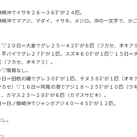
崎沖でイサキ２６～３６㌢が２４匹。
崎沖でマアジ、マダイ、イサキ、メジロ。沖の一文字で、かご
▽２０日＝大倉でグレ２５～４２㌢が６匹（フカセ、オキア
。平バイでグレ２７㌢が１匹、スズキ６０㌢が１匹▽１５日＝
匹（フカセ、オキアミ）。
０▽情報なし。
日＝田杭の磯でグレ３０㌢が１匹、チヌ３８㌢が１匹（オキ
フカセ）▽１６日＝阿尾の港でアジ１８～２５㌢が１０匹（ウ
）、カマス２３～２８㌢が６匹（カマスサビキ）。
＝日ノ御崎沖でジャンボアジ４０～４５㌢が１２匹。
なし。
なし。