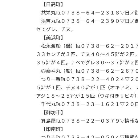
【日高町】
共栄丸℡０７３８―６４―２３１８▽日ノ御
浜吉丸℡０７３８―６４―２３９０▽日ノ御
セでグレ、チヌ。
【美浜町】
松永渡船（磯）℡０７３８―６２―２０１７
３３センチが３匹、チヌ４０～４５㌢が２匹
３５㌢が４匹。ナベでグレ３０～３７㌢が２
◎泰斗丸（船）℡０７３８―６２―２６７
つり一番℡０７３８―２２―４０２４▽２０
５㌢が１匹、チヌ４０㌢が１匹（オキアミ、
アジ１８～２５㌢が１５匹（ウキ付きサビキ
千代丸℡０７３８―２３―１６２１▽２０日
【御坊市】
箕島屋℡０７３８―２２―０３７９▽情報
【印南町】
つり吉℡０７３８―４２―０５０４▽情報