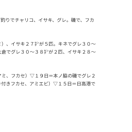
釣りでチャリコ、イサキ、グレ。磯で、フカ
ミ）、イサキ２７㌢が５匹。キネでグレ３０～
大倉でグレ３０～３８㌢が２匹、イサキ２８～
アミ、フカセ）▽１９日＝本ノ脇の磯でグレ２
キ付きフカセ、アミエビ）▽１５日＝日高港で