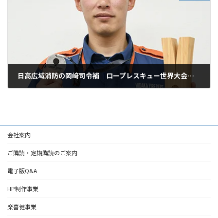
日高広域消防の岡﨑司令補 ロープレスキュー世界大会優勝
2025年3月14日
会社案内
ご購読・定期購読のご案内
電子版Q&A
HP制作事業
楽喜健事業