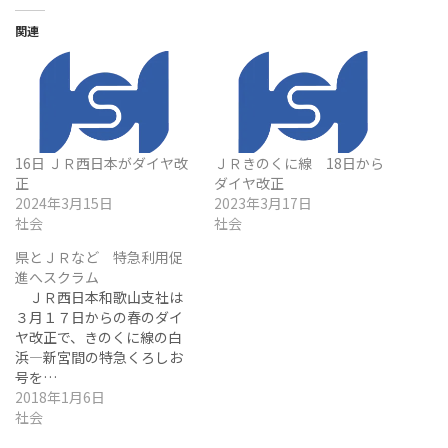
関連
16日 ＪＲ西日本がダイヤ改
ＪＲきのくに線 18日から
正
ダイヤ改正
2024年3月15日
2023年3月17日
社会
社会
県とＪＲなど 特急利用促
進へスクラム
ＪＲ西日本和歌山支社は
３月１７日からの春のダイ
ヤ改正で、きのくに線の白
浜―新宮間の特急くろしお
号を…
2018年1月6日
社会