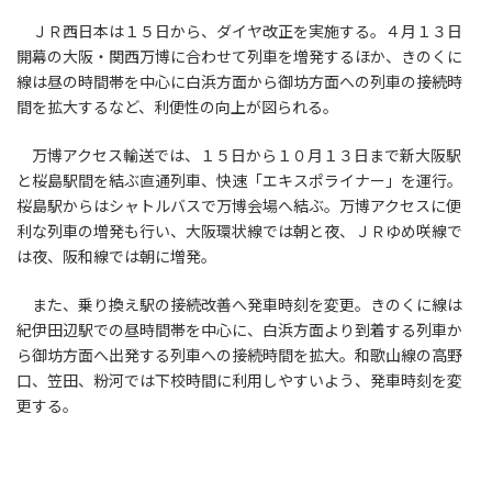
ＪＲ西日本は１５日から、ダイヤ改正を実施する。４月１３日
開幕の大阪・関西万博に合わせて列車を増発するほか、きのくに
線は昼の時間帯を中心に白浜方面から御坊方面への列車の接続時
間を拡大するなど、利便性の向上が図られる。
万博アクセス輸送では、１５日から１０月１３日まで新大阪駅
と桜島駅間を結ぶ直通列車、快速「エキスポライナー」を運行。
桜島駅からはシャトルバスで万博会場へ結ぶ。万博アクセスに便
利な列車の増発も行い、大阪環状線では朝と夜、ＪＲゆめ咲線で
は夜、阪和線では朝に増発。
また、乗り換え駅の接続改善へ発車時刻を変更。きのくに線は
紀伊田辺駅での昼時間帯を中心に、白浜方面より到着する列車か
ら御坊方面へ出発する列車への接続時間を拡大。和歌山線の高野
口、笠田、粉河では下校時間に利用しやすいよう、発車時刻を変
更する。