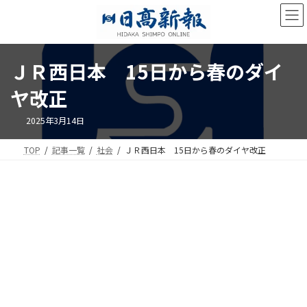
コ
ナ
ン
ビ
テ
ゲ
ン
ー
ツ
シ
ＪＲ西日本 15日から春のダイ
へ
ョ
ス
ン
ヤ改正
キ
に
ッ
移
2025年3月14日
プ
動
TOP
記事一覧
社会
ＪＲ西日本 15日から春のダイヤ改正