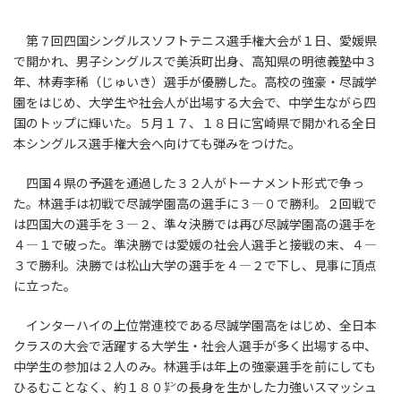
第７回四国シングルスソフトテニス選手権大会が１日、愛媛県
で開かれ、男子シングルスで美浜町出身、高知県の明徳義塾中３
年、林寿李稀（じゅいき）選手が優勝した。高校の強豪・尽誠学
園をはじめ、大学生や社会人が出場する大会で、中学生ながら四
国のトップに輝いた。５月１７、１８日に宮崎県で開かれる全日
本シングルス選手権大会へ向けても弾みをつけた。
四国４県の予選を通過した３２人がトーナメント形式で争っ
た。林選手は初戦で尽誠学園高の選手に３―０で勝利。２回戦で
は四国大の選手を３―２、準々決勝では再び尽誠学園高の選手を
４―１で破った。準決勝では愛媛の社会人選手と接戦の末、４―
３で勝利。決勝では松山大学の選手を４―２で下し、見事に頂点
に立った。
インターハイの上位常連校である尽誠学園高をはじめ、全日本
クラスの大会で活躍する大学生・社会人選手が多く出場する中、
中学生の参加は２人のみ。林選手は年上の強豪選手を前にしても
ひるむことなく、約１８０㌢の長身を生かした力強いスマッシュ