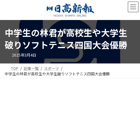
コ
ナ
ン
ビ
テ
ゲ
ン
ー
ツ
シ
中学生の林君が高校生や大学生
へ
ョ
ス
ン
破りソフトテニス四国大会優勝
キ
に
ッ
移
2025年3月4日
プ
動
TOP
記事一覧
スポーツ
中学生の林君が高校生や大学生破りソフトテニス四国大会優勝