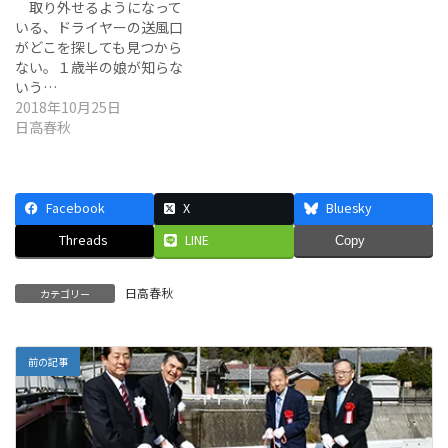
取り外せるようになって
いる、ドライヤーの送風口
がどこを探しても見つから
ない。１歳半の娘が知らな
いう…
2018年10月25日
日高春秋
Facebook
X
Bluesky
Threads
LINE
Copy
日高春秋
カテゴリー
前の記事