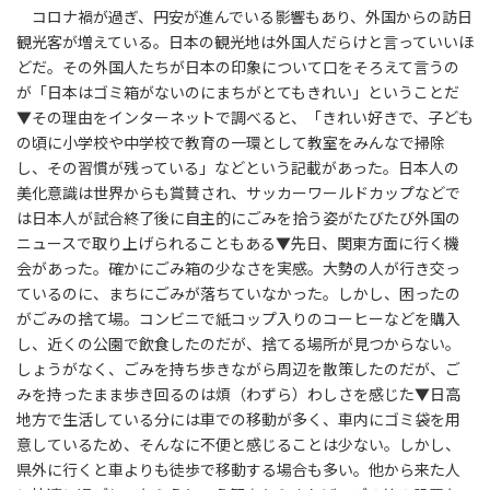
コロナ禍が過ぎ、円安が進んでいる影響もあり、外国からの訪日
観光客が増えている。日本の観光地は外国人だらけと言っていいほ
どだ。その外国人たちが日本の印象について口をそろえて言うの
が「日本はゴミ箱がないのにまちがとてもきれい」ということだ
▼その理由をインターネットで調べると、「きれい好きで、子ども
の頃に小学校や中学校で教育の一環として教室をみんなで掃除
し、その習慣が残っている」などという記載があった。日本人の
美化意識は世界からも賞賛され、サッカーワールドカップなどで
は日本人が試合終了後に自主的にごみを拾う姿がたびたび外国の
ニュースで取り上げられることもある▼先日、関東方面に行く機
会があった。確かにごみ箱の少なさを実感。大勢の人が行き交っ
ているのに、まちにごみが落ちていなかった。しかし、困ったの
がごみの捨て場。コンビニで紙コップ入りのコーヒーなどを購入
し、近くの公園で飲食したのだが、捨てる場所が見つからない。
しょうがなく、ごみを持ち歩きながら周辺を散策したのだが、ご
みを持ったまま歩き回るのは煩（わずら）わしさを感じた▼日高
地方で生活している分には車での移動が多く、車内にゴミ袋を用
意しているため、そんなに不便と感じることは少ない。しかし、
県外に行くと車よりも徒歩で移動する場合も多い。他から来た人