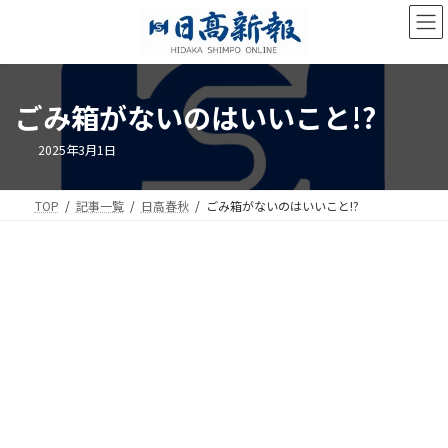
コ
ナ
ン
ビ
テ
ゲ
ン
ー
ツ
シ
ごみ箱がないのはいいこと!?
へ
ョ
ス
ン
キ
に
2025年3月1日
ッ
移
プ
動
TOP
記事一覧
日高春秋
ごみ箱がないのはいいこと!?