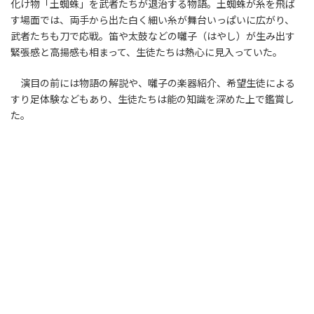
化け物「土蜘蛛」を武者たちが退治する物語。土蜘蛛が糸を飛ば
す場面では、両手から出た白く細い糸が舞台いっぱいに広がり、
武者たちも刀で応戦。笛や太鼓などの囃子（はやし）が生み出す
緊張感と高揚感も相まって、生徒たちは熱心に見入っていた。
演目の前には物語の解説や、囃子の楽器紹介、希望生徒による
すり足体験などもあり、生徒たちは能の知識を深めた上で鑑賞し
た。