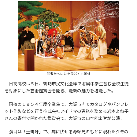
武者たちに糸を飛ばす土蜘蛛
日高高校は５日、御坊市民文化会館で附属中学生含む全校生徒
を対象にした芸術鑑賞会を開き、能楽の魅力を堪能した。
同校の１９５４年度卒業生で、大阪市内でカタログやパンフレ
ット作製などを行う株式会社アイドマの専務を務める岩本よね子
さんの寄付で開かれた鑑賞会で、大阪市の山本能楽堂が公演。
演目は「土蜘蛛」で、病に伏せる源頼光のもとに現れたクモの