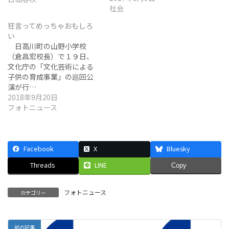
社会
狂言ってめっちゃおもしろ
い
日高川町の山野小学校
（倉昌宏校長）で１９日、
文化庁の「文化芸術による
子供の育成事業」の巡回公
演が行…
2018年9月20日
フォトニュース
Facebook
X
Bluesky
Threads
LINE
Copy
フォトニュース
カテゴリー
前の記事