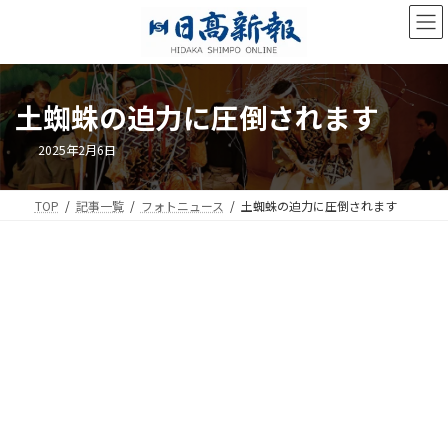
コ
ナ
ン
ビ
テ
ゲ
ン
ー
ツ
シ
土蜘蛛の迫力に圧倒されます
へ
ョ
ス
ン
キ
に
2025年2月6日
ッ
移
プ
動
TOP
記事一覧
フォトニュース
土蜘蛛の迫力に圧倒されます