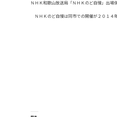
ＮＨＫ和歌山放送局「ＮＨＫのど自慢」出場
ＮＨＫのど自慢は同市での開催が２０１４年
関連