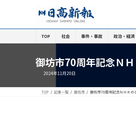
コ
ナ
ン
ビ
テ
ゲ
ン
ー
ツ
シ
TOP
社会
事件・事故
政治・経済
へ
ョ
ス
ン
キ
に
御坊市70周年記念Ｎ
ッ
移
プ
動
2024年11月20日
TOP
記事一覧
御坊市
御坊市70周年記念ＮＨＫの