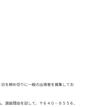
２日を締め切りに一般の出場者を募集してお
、選曲理由を記して、〒６４０―８５５６、