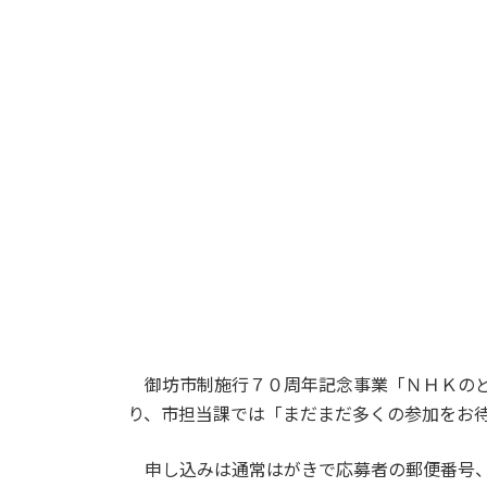
御坊市制施行７０周年記念事業「ＮＨＫのど
り、市担当課では「まだまだ多くの参加をお
申し込みは通常はがきで応募者の郵便番号、