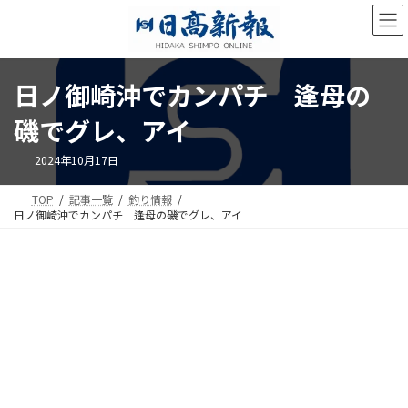
コ
ナ
ン
ビ
テ
ゲ
ン
ー
ツ
シ
日ノ御崎沖でカンパチ 逢母の
へ
ョ
ス
ン
磯でグレ、アイ
キ
に
ッ
移
2024年10月17日
プ
動
TOP
記事一覧
釣り情報
日ノ御崎沖でカンパチ 逢母の磯でグレ、アイ