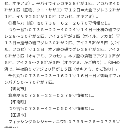
セ、オキアミ）。平バイでイシガキ３８㌢が１匹、アカハタ４０
㌢が１匹（底物、ウニ・サザエ）▽１２日＝大倉でグレ３２㌢が
１匹、イサキ２５㌢が１０匹（フカセ、オキアミ）。
◎泰斗丸（船）℡０７３８－６２－２６７０▽情報なし。
つり一番℡０７３８－２２－４０２４▽１４日＝田杭の磯でグ
レ２８～３０㌢が２匹、アイ２５㌢が３匹（ボイル、フカセ）▽
１３日＝逢母の磯でグレ３０㌢が２匹、アイ２５㌢が５匹（ボイ
ル、フカセ）▽１２日＝本ノ脇の磯でグレ２８㌢が２匹、アイ２
８㌢が３匹（オキアミ、フカセ）。本ノ脇の浜磯でアジ２０㌢が
８匹、アイ２５～２６㌢が３匹（オキアミ、かご釣り）。和田の
浜で、半夜釣りでアジ２０㌢が１５匹（オキアミ、かご釣り）。
千代丸℡０７３８－２３－１６２１▽１６日＝日ノ御崎沖でカ
ンパチ５０～７０㌢が７匹。
【御坊市】
箕島屋℡０７３８－２２－０３７９▽情報なし。
【印南町】
つり吉℡０７３８－４２－０５０４▽情報なし。
【田辺市】
フィッシング＆レジャーナニワ℡０７３９－２６－０７２８▽