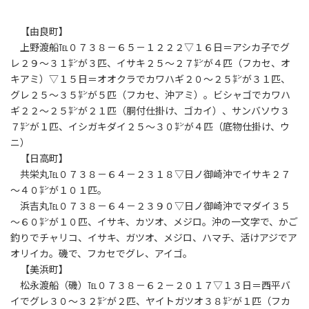
【由良町】
上野渡船℡０７３８－６５－１２２２▽１６日＝アシカ子でグ
レ２９～３１㌢が３匹、イサキ２５～２７㌢が４匹（フカセ、オ
キアミ）▽１５日＝オオクラでカワハギ２０～２５㌢が３１匹、
グレ２５～３５㌢が５匹（フカセ、沖アミ）。ビシャゴでカワハ
ギ２２～２５㌢が２１匹（胴付仕掛け、ゴカイ）、サンバソウ３
７㌢が１匹、イシガキダイ２５～３０㌢が４匹（底物仕掛け、ウ
ニ）
【日高町】
共栄丸℡０７３８－６４－２３１８▽日ノ御崎沖でイサキ２７
～４０㌢が１０１匹。
浜吉丸℡０７３８－６４－２３９０▽日ノ御崎沖でマダイ３５
～６０㌢が１０匹、イサキ、カツオ、メジロ。沖の一文字で、かご
釣りでチャリコ、イサキ、ガツオ、メジロ、ハマチ、活けアジでア
オリイカ。磯で、フカセでグレ、アイゴ。
【美浜町】
松永渡船（磯）℡０７３８－６２－２０１７▽１３日＝西平バ
イでグレ３０～３２㌢が２匹、ヤイトガツオ３８㌢が１匹（フカ