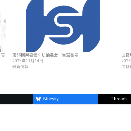
１等
第56回楽喜健くじ抽選会 当選番号
由良
2025年11月14日
202
最新情報
由良
Bluesky
Threads