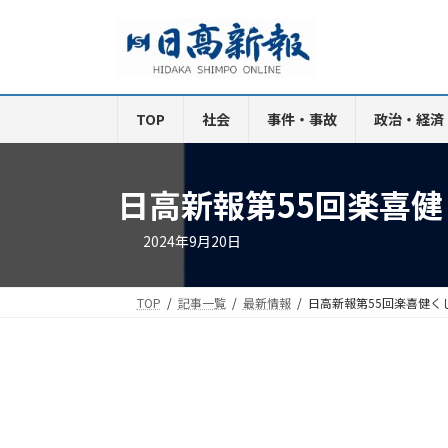
コ
ナ
ン
ビ
テ
ゲ
ン
ー
ツ
シ
TOP
社会
事件・事故
政治・経済
へ
ョ
ス
ン
キ
に
日高新報第55回楽喜
ッ
移
プ
動
2024年9月20日
TOP
記事一覧
最新情報
日高新報第55回楽喜健く