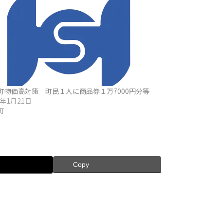
町物価高対策 町民１人に商品券１万7000円分等
6年1月21日
町
Copy