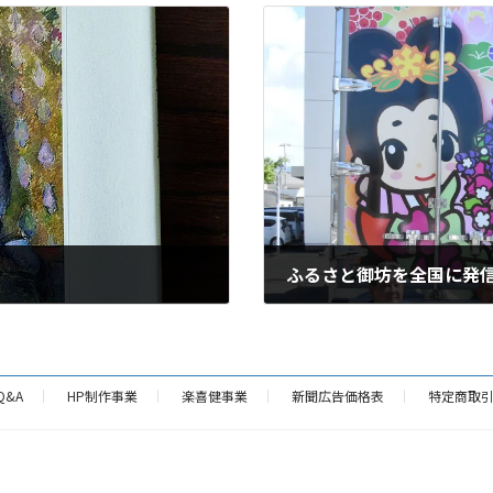
ふるさと御坊を全国に発
2024年9月20日
Q&A
HP制作事業
楽喜健事業
新聞広告価格表
特定商取