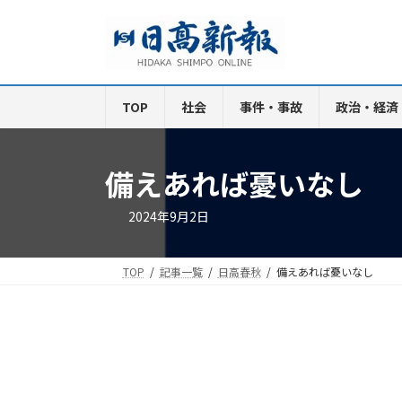
コ
ナ
ン
ビ
テ
ゲ
ン
ー
ツ
シ
TOP
社会
事件・事故
政治・経済
へ
ョ
ス
ン
キ
に
備えあれば憂いなし
ッ
移
プ
動
2024年9月2日
TOP
記事一覧
日高春秋
備えあれば憂いなし