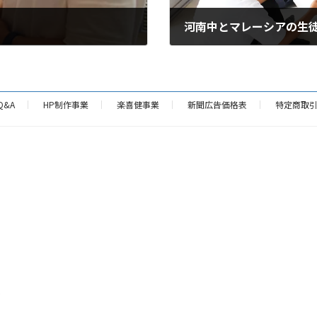
河南中とマレーシアの生
2024年9月3日
Q&A
HP制作事業
楽喜健事業
新聞広告価格表
特定商取
p