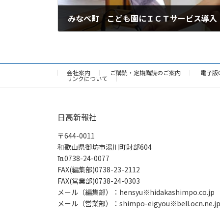
みなべ町 こども園にＩＣＴサービス導入
2024年9月2日
会社案内
ご購読・定期購読のご案内
電子版
リンクについて
日高新報社
〒644-0011
和歌山県御坊市湯川町財部604
℡0738-24-0077
FAX(編集部)0738-23-2112
FAX(営業部)0738-24-0303
メール（編集部）：hensyu※hidakashimpo.co.jp
メール（営業部）：shimpo-eigyou※bell.ocn.ne.j