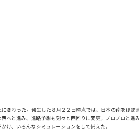
に変わった。発生した８月２２日時点では、日本の南をほぼ
は西へと進み、進路予想も刻々と西回りに変更。ノロノロと進
びかけ、いろんなシミュレーションをして備えた。