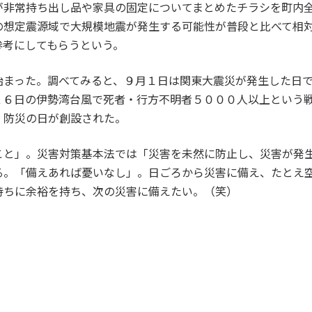
非常持ち出し品や家具の固定についてまとめたチラシを町内全
の想定震源域で大規模地震が発生する可能性が普段と比べて相
参考にしてもらうという。
まった。調べてみると、９月１日は関東大震災が発生した日で
２６日の伊勢湾台風で死者・行方不明者５０００人以上という
、防災の日が創設された。
と」。災害対策基本法では「災害を未然に防止し、災害が発生
る。「備えあれば憂いなし」。日ごろから災害に備え、たとえ
持ちに余裕を持ち、次の災害に備えたい。（笑）