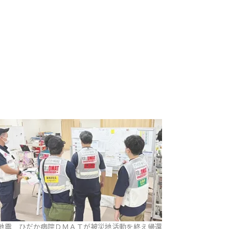
地震 ひだか病院ＤＭＡＴが被災地活動を終え帰還