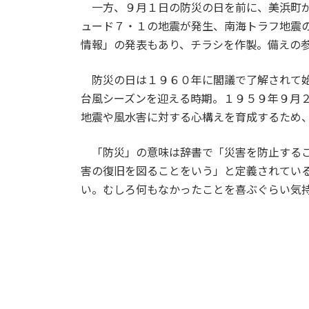
一方、９月１日の防災の日を前に、美浜町が
ュード７・１の地震が発生、南海トラフ地震
情報」の発表もあり、チラシを作製。備えの
防災の日は１９６０年に閣議で了解されて始
台風シーズンを迎える時期。１９５９年９月
地震や風水害に対する心構えを育成するため
「防災」の意味は辞書で「災害を防止するこ
害の復旧を図ることをいう」と定義されてい
い。むしろ何もなかったことを喜ぶぐらい気