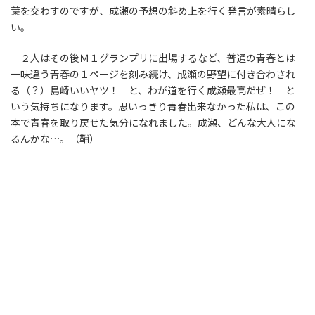
葉を交わすのですが、成瀬の予想の斜め上を行く発言が素晴らし
い。
２人はその後Ｍ１グランプリに出場するなど、普通の青春とは
一味違う青春の１ページを刻み続け、成瀬の野望に付き合わされ
る（？）島崎いいヤツ！ と、わが道を行く成瀬最高だぜ！ と
いう気持ちになります。思いっきり青春出来なかった私は、この
本で青春を取り戻せた気分になれました。成瀬、どんな大人にな
るんかな…。（鞘）