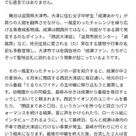
ても過言ではありません。
舞台は滋賀県大津市。大津に住む女子中学生「成瀬あかり」が
周りの人間を翻弄させながら、一風変わったチャレンジを繰り広
げる青春成長物語。成瀬は関西弁ではなく、何故かである調で発
言するのもポイント。「西武大津店」「滋賀市民センター」「湖
風祭」など、地元住民に愛される（た）実在する建物や行事の名
前も多数登場し、大津市では全国各地の〝成瀬ファン〟たちがこ
ぞって聖地巡礼に訪れるという現象が起こっているようです。
その一風変わったチャレンジの一部を紹介すると、成瀬が中２
の夏休み、８月末に閉店する西武大津店に毎日通い、地元のロー
カル番組「ぐるりんワイド」の生中継に映り込もうと画策しま
す。幼稚園からの同級生、島崎みゆきは成瀬から番組を毎日チェ
ックしておいてと頼まれます。西武ライオンズのユニホームを着
たり、〝閉店まであと〇日〟というカンペを持つなど目立つパフ
ォーマンスを続ける結果、客に声をかけられたり、ローカル紙に
インタビューされるように。そして最終日、なんと成瀬は身内の
不幸で西武大津店に行けない事案が発生、島崎が代わりに行くと
いう結末になります。最後の中継を終えた後、合流した２人は言