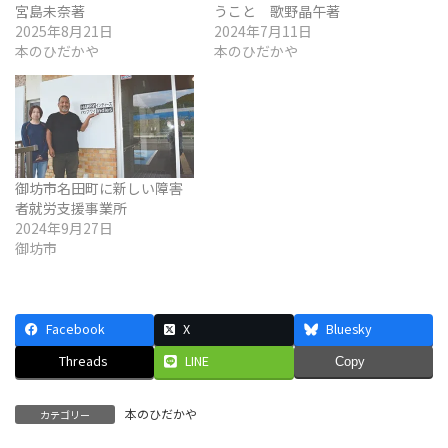
宮島未奈著
うこと 歌野晶午著
2025年8月21日
2024年7月11日
本のひだかや
本のひだかや
御坊市名田町に新しい障害
者就労支援事業所
2024年9月27日
御坊市
Facebook
X
Bluesky
Threads
LINE
Copy
本のひだかや
カテゴリー