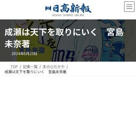
コ
ナ
ン
ビ
テ
ゲ
ン
ー
ツ
シ
成瀬は天下を取りにいく 宮島
へ
ョ
ス
ン
未奈著
キ
に
ッ
移
2024年5月23日
プ
動
TOP
記事一覧
本のひだかや
成瀬は天下を取りにいく 宮島未奈著