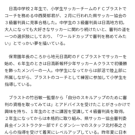
日高中学校２年生で、小学生サッカーチームのＦＣブラストで
コーチを務める中西葵郁君が、２月に行われた県サッカー協会の
３級審判員に見事合格した。中学生の３級審判員は日高地方初。
大人になっても大好きなサッカーに関わり続けたいと、審判の道を
一つの選択肢にしており、「ワールドカップで審判を務めてみた
い」とでっかい夢を描いている。
保育園年長のころから地元日高町のＦＣブラストでサッカーを
始め、６年生のときは日高新報杯少年サッカーＡクラスで初優勝
を飾ったメンバーの一人。中学生になってからは部活で陸上部に
所属しながら、ブラストのコーチとして練習に参加して小学生を
指導している。
ブラストの竹谷敏一監督から「自分のスキルアップのために審
判の資格を取ってみては」とアドバイスを受けたことがきっかけで
興味を持ち、１年生のときに講習を受講して４級審判員を取得。
２年生になってからは本格的に取り組み、県サッカー協会審判委
員会インストラクター部でＦＣダンシーマのスタッフ北村泰之さ
んらの指導を受けて着実にレベルアップしている。昨年夏に日本