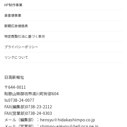
HP制作事業
楽喜健事業
新聞広告価格表
特定商取引法に基づく表示
プライバシーポリシー
リンクについて
日高新報社
〒644-0011
和歌山県御坊市湯川町財部604
℡0738-24-0077
FAX(編集部)0738-23-2112
FAX(営業部)0738-24-0303
メール（編集部）：hensyu※hidakashimpo.co.jp
メール（営業部）：shimpo-eigyou※bell.ocn.ne.jp