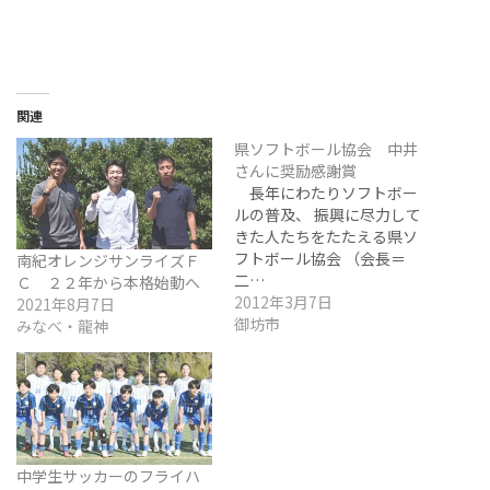
関連
県ソフトボール協会 中井
さんに奨励感謝賞
長年にわたりソフトボー
ルの普及、 振興に尽力して
きた人たちをたたえる県ソ
フトボール協会 （会長＝
南紀オレンジサンライズＦ
二…
Ｃ ２２年から本格始動へ
2012年3月7日
2021年8月7日
御坊市
みなべ・龍神
中学生サッカーのフライハ