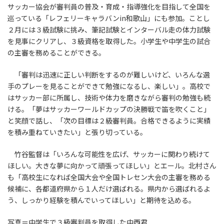
サッカー協会が審判員の普及・育成・指導強化を目指して全国を
巡っている「レフェリーキャラバンin和歌山」にも参加。ことし
２月には３級試験に挑み、筆記試験とインターバル走の体力試験
を見事にクリアし、３級資格を取得した。小学生や中学生の試合
の主審を務めることができる。
「審判は迅速に正しい判断をするのが難しいけど、いろんな選
手のプレーを見ることができて勉強になるし、楽しい」。高校で
はサッカー部に所属し、技術や体力を磨きながら審判の勉強も続
ける。「夢はサッカーワールドカップの決勝戦で笛を吹くこと」
と笑顔で話し、「次の目標は２級審判員。合格できるように実績
を積み重ねていきたい」と張り切っている。
竹谷監督は「いろんな可能性を広げ、サッカーに関わり続けて
ほしい。大きな夢に向かって頑張ってほしい」とエール。北村さん
も「高校生になれば全国大会や全国トレセン大会の主審を務める
候補に、各都道府県から１人だけ選ばれる。県内から選ばれるよ
う、しっかり経験を積んでいってほしい」と期待を込める。
写真＝中学生で３級審判員を取得した中西君