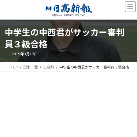
コ
ナ
ン
ビ
テ
ゲ
ン
ー
ツ
シ
中学生の中西君がサッカー審判
へ
ョ
ス
ン
員３級合格
キ
に
ッ
移
2019年3月12日
プ
動
TOP
記事一覧
日高町
中学生の中西君がサッカー審判員３級合格