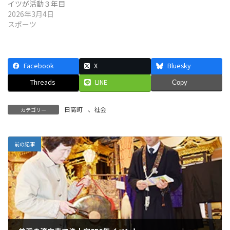
イツが活動３年目
2026年3月4日
スポーツ
Facebook
X
Bluesky
Threads
LINE
Copy
日高町
、
社会
カテゴリー
前の記事