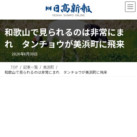
コ
ナ
ン
ビ
テ
ゲ
ン
ー
ツ
シ
和歌山で見られるのは非常にま
へ
ョ
ス
ン
れ タンチョウが美浜町に飛来
キ
に
ッ
移
2026年6月30日
プ
動
TOP
記事一覧
美浜町
和歌山で見られるのは非常にまれ タンチョウが美浜町に飛来