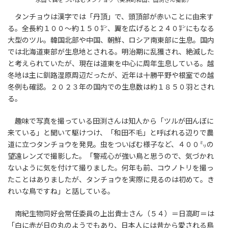
タンチョウは漢字では「丹頂」で、頭頂部が赤いことに由来す
る。全長約１００～約１５０㌢、翼を広げると２４０㌢にもなる
大型のツル。韓国北部や中国、朝鮮、ロシア南東部に生息。国内
では北海道東部が生息地とされる。明治期に乱獲され、絶滅した
と考えられていたが、現在は道東を中心に周年生息している。越
冬地は主に釧路湿原周辺だったが、近年は十勝平野や根室での越
冬例も確認。２０２３年の国内での生息数は約１８５０羽とされ
る。
趣味で写真を撮っている田渕さんは知人から「ツルが田んぼに
来ている」と聞いて駆けつけ、「和田不毛」と呼ばれる辺りで農
道に立つタンチョウを発見。虫をついばむ様子など、４００㍉の
望遠レンズで撮影した。「警戒心が強い鳥と思うので、気づかれ
ないように気を付けて撮りました。何年も前、コウノトリを撮っ
たことはありましたが、タンチョウを実際に見るのは初めて。き
れいな鳥ですね」と話している。
南紀生物同好会常任委員の上出貴士さん（５４）＝日高町＝は
「白に赤が日の丸のようでもあり、日本人には昔から愛される鳥