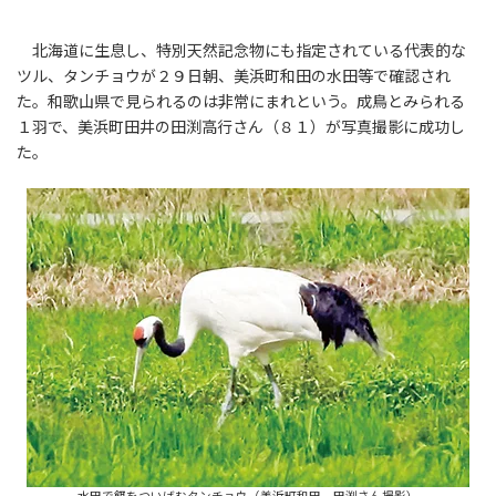
北海道に生息し、特別天然記念物にも指定されている代表的な
ツル、タンチョウが２９日朝、美浜町和田の水田等で確認され
た。和歌山県で見られるのは非常にまれという。成鳥とみられる
１羽で、美浜町田井の田渕高行さん（８１）が写真撮影に成功し
た。
水田で餌をついばむタンチョウ（美浜町和田、田渕さん撮影）