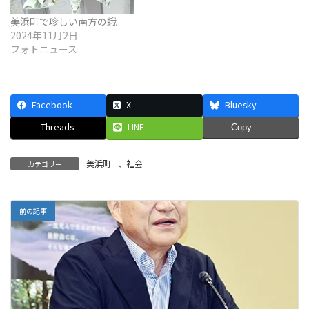
美浜町で珍しい南方の蛾
2024年11月2日
フォトニュース
Facebook
X
Bluesky
Threads
LINE
Copy
美浜町
、
社会
カテゴリー
前の記事