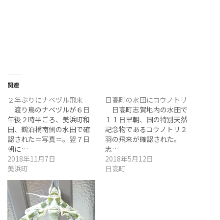
関連
２年ぶりにナベヅル飛来
日高町の水田にコウノトリ
渡り鳥のナベヅルが６日
日高町志賀地内の水田で
午後２時半ごろ、美浜町和
１１日早朝、国の特別天然
田、鶴泊橋南側の水田で確
記念物であるコウノトリ２
認された＝写真＝。翌７日
羽の飛来が確認された。
朝に…
志…
2018年11月7日
2018年5月12日
美浜町
日高町