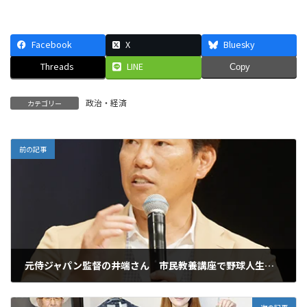
Facebook
X
Bluesky
Threads
LINE
Copy
政治・経済
カテゴリー
前の記事
元侍ジャパン監督の井端さん 市民教養講座で野球人生語る
2026年6月29日