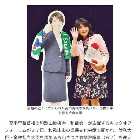
演壇の近くに立てられた高市首相の写真パネルの横で手
を振る片山大臣
高市早苗首相の和歌山後援会「和苗会」が主催するキックオフ
フォーラムが２７日、和歌山市の県民文化会館で開かれ、財務大
臣・金融担当大臣を務める片山さつき参議院議員（６７）を迎え