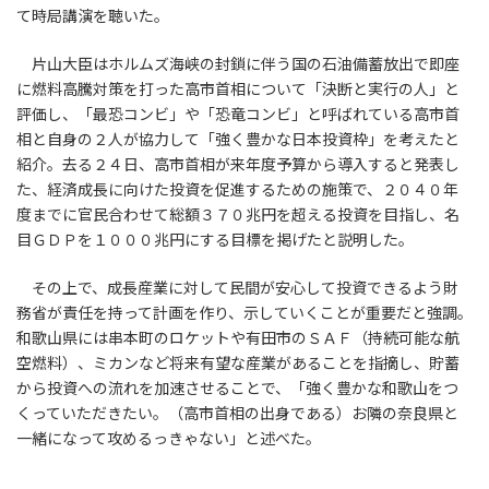
て時局講演を聴いた。
片山大臣はホルムズ海峡の封鎖に伴う国の石油備蓄放出で即座
に燃料高騰対策を打った高市首相について「決断と実行の人」と
評価し、「最恐コンビ」や「恐竜コンビ」と呼ばれている高市首
相と自身の２人が協力して「強く豊かな日本投資枠」を考えたと
紹介。去る２４日、高市首相が来年度予算から導入すると発表し
た、経済成長に向けた投資を促進するための施策で、２０４０年
度までに官民合わせて総額３７０兆円を超える投資を目指し、名
目ＧＤＰを１０００兆円にする目標を掲げたと説明した。
その上で、成長産業に対して民間が安心して投資できるよう財
務省が責任を持って計画を作り、示していくことが重要だと強調。
和歌山県には串本町のロケットや有田市のＳＡＦ（持続可能な航
空燃料）、ミカンなど将来有望な産業があることを指摘し、貯蓄
から投資への流れを加速させることで、「強く豊かな和歌山をつ
くっていただきたい。（高市首相の出身である）お隣の奈良県と
一緒になって攻めるっきゃない」と述べた。