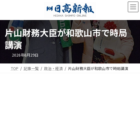
コ
ナ
ン
ビ
テ
ゲ
ン
ー
ツ
シ
片山財務大臣が和歌山市で時局
へ
ョ
ス
ン
講演
キ
に
ッ
移
2026年6月29日
プ
動
TOP
記事一覧
政治・経済
片山財務大臣が和歌山市で時局講演