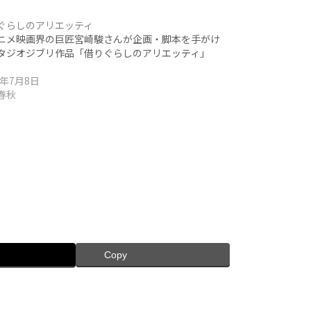
ぐらしのアリエッティ
メ映画界の巨匠宮崎駿さんが企画・脚本を手がけ
タジオジブリ作品「借りぐらしのアリエッティ」
1年7月8日
春秋
Copy