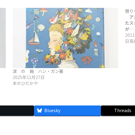
借り
アニ
たス
が…
201
日高
涙 の 箱 ハン・ガン著
2025年11月27日
本のひだかや
Bluesky
Threads