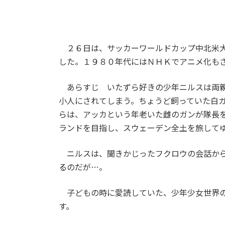
２６日は、サッカーワールドカップ中北米大
した。１９８０年代にはＮＨＫでアニメ化も
あらすじ いたずら好きの少年ニルスは両親
小人にされてしまう。ちょうど飼っていた白
らは、アッカという年老いた雌のガンが隊長
ランドを目指し、スウェーデン全土を旅して
ニルスは、聞きかじったフクロウの会話から
るのだが…。
子どもの時に愛読していた、少年少女世界の
す。