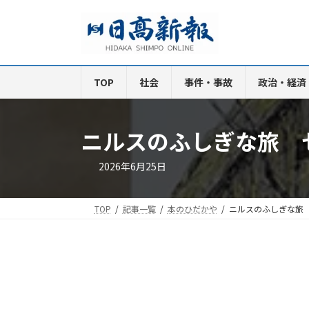
コ
ナ
ン
ビ
テ
ゲ
ン
ー
ツ
シ
TOP
社会
事件・事故
政治・経済
へ
ョ
ス
ン
キ
に
ニルスのふしぎな旅 
ッ
移
プ
動
2026年6月25日
TOP
記事一覧
本のひだかや
ニルスのふしぎな旅