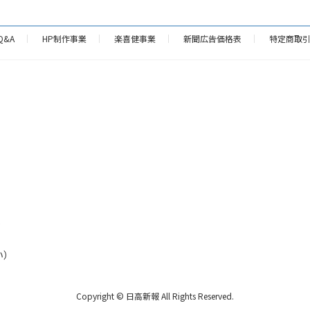
Q&A
HP制作事業
楽喜健事業
新聞広告価格表
特定商取
p
い）
Copyright © 日高新報 All Rights Reserved.