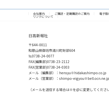
会社案内
ご購読・定期購読のご案内
電子版
リンクについて
日高新報社
〒644-0011
和歌山県御坊市湯川町財部604
℡0738-24-0077
FAX(編集部)0738-23-2112
FAX(営業部)0738-24-0303
メール（編集部）：hensyu※hidakashimpo.co.jp
メール（営業部）：shimpo-eigyou※bell.ocn.ne.j
（メールを送信する場合は※を@に変更してくださ