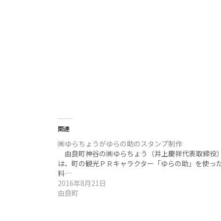
関連
㈱ゆらちょうがゆらの助のスタンプ制作
由良町神谷の㈱ゆらちょう（井上慶祥代表取締役
は、町の観光ＰＲキャラクター「ゆらの助」を使っ
料…
2016年8月21日
由良町