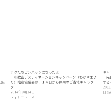
ボクたちピンバッジになったよ
キャ
）
和歌山デスティネーションキャンペーン（わかやまＤ
先日
た無
Ｃ）推進協議会は、１４日から県内のご当地キャラク
する
タ…
201
2014年9月14日
日高
フォトニュース