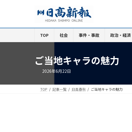
コ
ナ
ン
ビ
テ
ゲ
ン
ー
ツ
シ
TOP
社会
事件・事故
政治・経済
へ
ョ
ス
ン
キ
に
ご当地キャラの魅力
ッ
移
プ
動
2026年6月22日
TOP
記事一覧
日高春秋
ご当地キャラの魅力