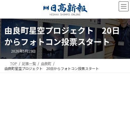
コ
ナ
ン
ビ
テ
ゲ
ン
ー
ツ
シ
由良町星空プロジェクト 20日
へ
ョ
ス
ン
からフォトコン投票スタート
キ
に
ッ
移
2026年5月19日
プ
動
TOP
記事一覧
由良町
由良町星空プロジェクト 20日からフォトコン投票スタート