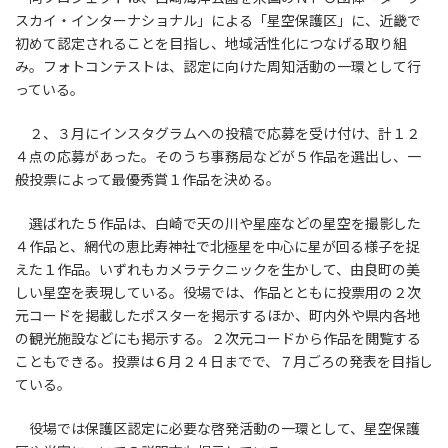
スカイ・インターナショナル」による「星空保護区」に、近畿で
初めて認定されることを目指し、地域活性化につなげる取り組
み。フォトコンテストは、認定に向けた周知活動の一環として行
っている。
２、３月にインスタグラムへの投稿で応募を受け付け、計１２
４点の応募があった。そのうち事務局などが５作品を選出し、一
般投票によって最優秀賞１作品を決める。
選ばれた５作品は、白崎で天の川や星座などの星空を撮影した
４作品と、網代の恵比寿神社で北極星を中心に星が回る様子を捉
えた１作品。いずれもカメラテクニックを生かして、由良町の美
しい星空を表現している。役場では、作品とともに投票用の２次
元コードを掲載したポスターを掲示するほか、町内外や県内各地
の観光施設などにも掲示する。２次元コードから作品を閲覧する
こともできる。投票は６月２４日までで、７月ごろの発表を目指し
ている。
役場では保護区認定に必要な啓発活動の一環として、星空保護