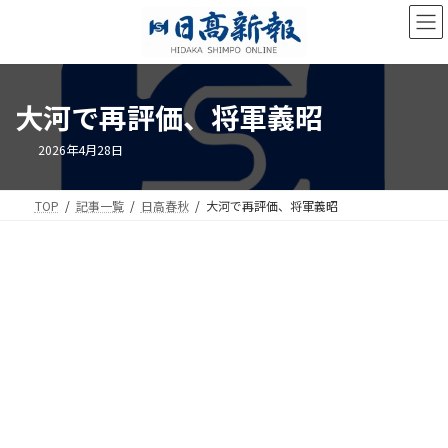
コ
ナ
ン
ビ
テ
ゲ
ン
ー
ツ
シ
大河で再評価、将軍義昭
へ
ョ
ス
ン
キ
に
2026年4月28日
ッ
移
プ
動
TOP
記事一覧
日高春秋
大河で再評価、将軍義昭