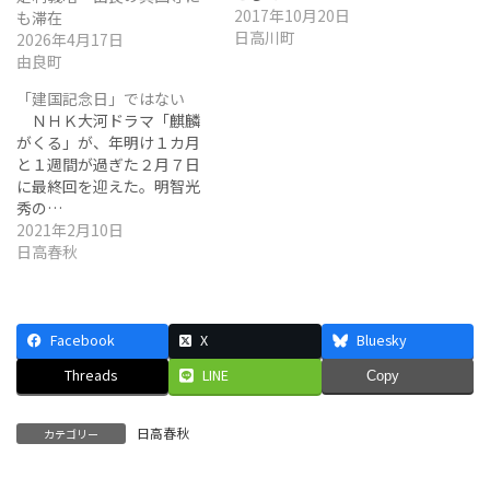
2017年10月20日
も滞在
日高川町
2026年4月17日
由良町
「建国記念日」ではない
ＮＨＫ大河ドラマ「麒麟
がくる」が、年明け１カ月
と１週間が過ぎた２月７日
に最終回を迎えた。明智光
秀の…
2021年2月10日
日高春秋
Facebook
X
Bluesky
Threads
LINE
Copy
日高春秋
カテゴリー