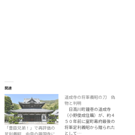
関連
道成寺の将軍義昭の刀 偽
物と判明
日高川町鐘巻の道成寺
（小野俊成住職）が、約４
５０年前に室町幕府最後の
将軍足利義昭から贈られた
「豊臣兄弟！」で再評価の
として…
足利義昭 由良の興国寺に