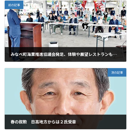
前の記事
みなべ町海業推進協議会発足、体験や展望レストランも構想
2026年4月28日
次の記事
春の叙勲 日高地方からは２氏受章