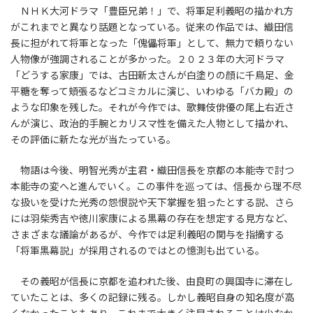
ＮＨＫ大河ドラマ「豊臣兄弟！」で、将軍足利義昭の描かれ方
がこれまでと異なり話題となっている。従来の作品では、織田信
長に担がれて将軍となった「傀儡将軍」として、無力で頼りない
人物像が強調されることが多かった。２０２３年の大河ドラマ
「どうする家康」では、古田新太さんが白塗りの顔に千鳥足、金
平糖を奪って頬張るなどコミカルに演じ、いわゆる「バカ殿」の
ような印象を残した。それが今作では、歌舞伎俳優の尾上右近さ
んが演じ、政治的手腕とカリスマ性を備えた人物として描かれ、
その評価に新たな光が当たっている。
物語は今後、明智光秀が主君・織田信長を京都の本能寺で討つ
本能寺の変へと進んでいく。この事件を巡っては、信長から理不尽
な扱いを受けた光秀の怨恨説や天下掌握を狙ったとする説、さら
には羽柴秀吉や徳川家康による黒幕の存在を想定する見方など、
さまざまな議論があるが、今作では足利義昭の関与を指摘する
「将軍黒幕説」が採用されるのではとの憶測も出ている。
その義昭が信長に京都を追われた後、由良町の興国寺に滞在し
ていたことは、多くの記録に残る。しかし義昭自身の知名度が高