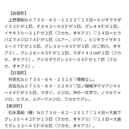
【由良町】
上野渡船℡０７３８―６５―１２２２▽１５日＝ヒジキでマダ
イ５３㌢が１匹、チヌ４２～４８㌢が３匹、グレ４４㌢が１匹、
イサキ３０～３１㌢が２匹（フカセ、オキアミ）▽１４日＝ヒラ
バエでメジロ７４㌢が１匹（ルアー、ジグ）。ヒジキでイサキ３
０～３７㌢が１０匹、グレ３０～４０㌢が３匹（かご釣り、オキ
アミ）、グレ２６～４０㌢が１２匹、マダイ４３㎝が１匹（フカ
セ、オキアミ）。アシカ子でグレ３０～３４㌢が１７匹（フカ
セ、オキアミ）。
【日高町】
共栄丸℡０７３８―６４―２３１８▽情報なし。
浜吉丸℡０７３８―６４―２３９０▽日ノ御崎沖でマアジ４０
～４８㌢が３０匹、マダイ、メジロ。沖の一文字で、ノマセでメ
ジロ、ヒラメ、ルアーでメジロ、フカセでグレ。
【美浜町】
松永渡船（磯）℡０７３８―６２―２０１７▽１４日＝大倉で
グレ３０～４２㌢が１５匹（フカセ、オキアミ）▽１３日＝大倉
でグレ３３～４５㌢が６匹（フカセ、オキアミ）。