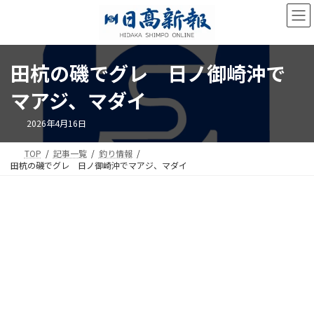
コ
ナ
ン
ビ
テ
ゲ
ン
ー
ツ
シ
田杭の磯でグレ 日ノ御崎沖で
へ
ョ
ス
ン
マアジ、マダイ
キ
に
ッ
移
2026年4月16日
プ
動
TOP
記事一覧
釣り情報
田杭の磯でグレ 日ノ御崎沖でマアジ、マダイ