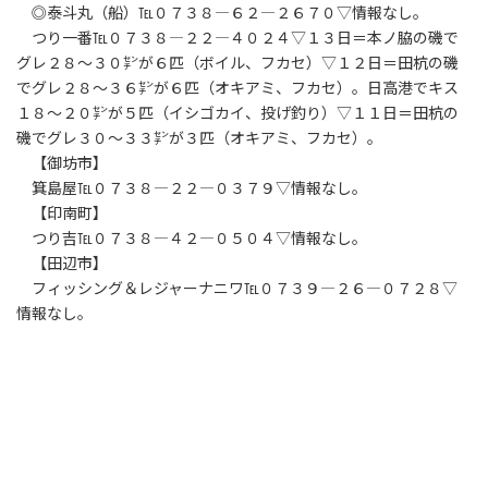
◎泰斗丸（船）℡０７３８―６２―２６７０▽情報なし。
つり一番℡０７３８―２２―４０２４▽１３日＝本ノ脇の磯で
グレ２８～３０㌢が６匹（ボイル、フカセ）▽１２日＝田杭の磯
でグレ２８～３６㌢が６匹（オキアミ、フカセ）。日高港でキス
１８～２０㌢が５匹（イシゴカイ、投げ釣り）▽１１日＝田杭の
磯でグレ３０～３３㌢が３匹（オキアミ、フカセ）。
【御坊市】
箕島屋℡０７３８―２２―０３７９▽情報なし。
【印南町】
つり吉℡０７３８―４２―０５０４▽情報なし。
【田辺市】
フィッシング＆レジャーナニワ℡０７３９―２６―０７２８▽
情報なし。