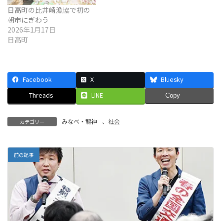
日高町の比井崎漁協で初の
朝市にぎわう
2026年1月17日
日高町
Facebook
X
Bluesky
Threads
LINE
Copy
みなべ・龍神
、
社会
カテゴリー
前の記事