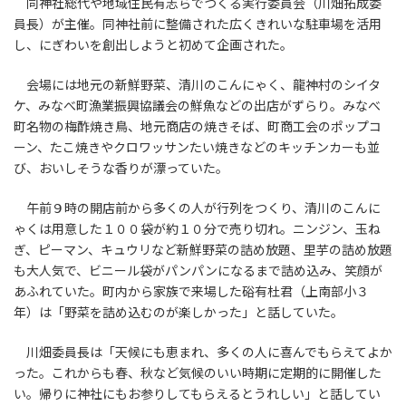
同神社総代や地域住民有志らでつくる実行委員会（川畑拓成委
員長）が主催。同神社前に整備された広くきれいな駐車場を活用
し、にぎわいを創出しようと初めて企画された。
会場には地元の新鮮野菜、清川のこんにゃく、龍神村のシイタ
ケ、みなべ町漁業振興協議会の鮮魚などの出店がずらり。みなべ
町名物の梅酢焼き鳥、地元商店の焼きそば、町商工会のポップコ
ーン、たこ焼きやクロワッサンたい焼きなどのキッチンカーも並
び、おいしそうな香りが漂っていた。
午前９時の開店前から多くの人が行列をつくり、清川のこんに
ゃくは用意した１００袋が約１０分で売り切れ。ニンジン、玉ね
ぎ、ピーマン、キュウリなど新鮮野菜の詰め放題、里芋の詰め放題
も大人気で、ビニール袋がパンパンになるまで詰め込み、笑顔が
あふれていた。町内から家族で来場した硲有杜君（上南部小３
年）は「野菜を詰め込むのが楽しかった」と話していた。
川畑委員長は「天候にも恵まれ、多くの人に喜んでもらえてよか
った。これからも春、秋など気候のいい時期に定期的に開催した
い。帰りに神社にもお参りしてもらえるとうれしい」と話してい