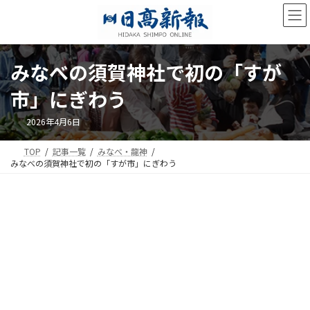
コ
ナ
ン
ビ
テ
ゲ
ン
ー
ツ
シ
みなべの須賀神社で初の「すが
へ
ョ
ス
ン
市」にぎわう
キ
に
ッ
移
2026年4月6日
プ
動
TOP
記事一覧
みなべ・龍神
みなべの須賀神社で初の「すが市」にぎわう