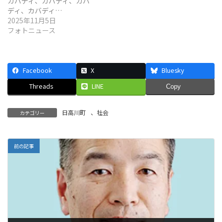
カバディ、カバディ、カバ
ディ、カバディ…
2025年11月5日
フォトニュース
Facebook
X
Bluesky
Threads
LINE
Copy
日高川町
、
社会
カテゴリー
前の記事