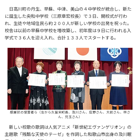
日高川町の丹生、早蘇、中津、美山の４中学校が統合し、新た
に誕生した央和中学校（三原章宏校長）で３日、開校式が行わ
れ、生徒や地域住民ら約２００人が新しい学校の出発を祝った。
校舎は以前の早蘇中学校を増改築し、初年度は９日に行われる入
学式で３６人を迎え入れ、合計１３３人でスタートする。
感謝状の受賞者ら（左から久留米町長、及川さん、庄野さん、大前さん、林さ
ん、児玉さん）
新しい校歌の歌詞は人気アニメ「新世紀エヴァンゲリオン」の
主題歌「残酷な天使のテーゼ」を作詞した和歌山市出身の及川眠