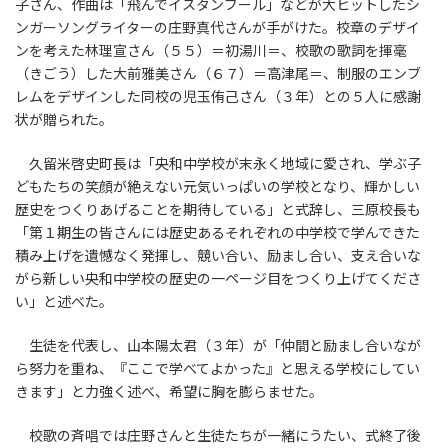
子さん、作曲は「飛んでイスタンブール」などが大ヒットしたシ
ンガーソングライターの庄野真代さんが手がけた。校章のデザイ
ンを考えた林理宣さん（５５）＝初湯川＝、校歌の歌詞を揮毫
（きごう）した大前雅美さん（６７）＝高津尾＝、制服のエンブ
レムをデザインした同校の児玉侑己さん（３年）との５人に感謝
状が贈られた。
久留米啓史町長は「央和中学校が末永く地域に愛され、学ぶ子
どもたちの笑顔が絶えない元気いっぱいの学校となり、輝かしい
歴史をつくりあげることを期待している」と式辞し、三原校長も
「第１期生の皆さんには歴史あるそれぞれの中学校で学んできた
積み上げを遺憾なく発揮し、競い合い、励まし合い、支え合いな
がら新しい央和中学校の歴史の一ページ目をつくり上げてくださ
い」と述べた。
生徒を代表し、山本陽太君（３年）が「仲間と励まし合いなが
ら努力を重ね、『ここで学べてよかった』と思える学校にしてい
きます」と力強く述べ、希望に胸を膨らませた。
校歌の斉唱では庄野さんと生徒たちが一緒にうたい、式終了後