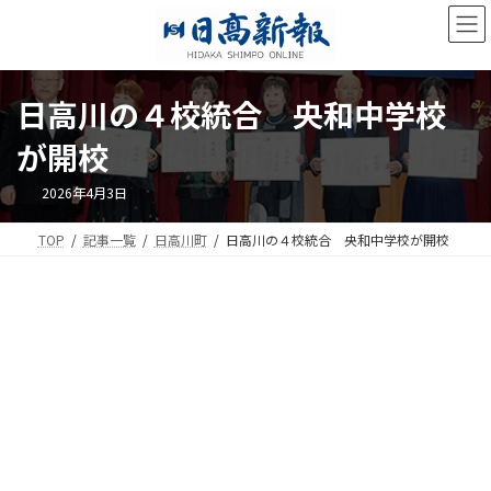
コ
ナ
ン
ビ
テ
ゲ
ン
ー
ツ
シ
日高川の４校統合 央和中学校
へ
ョ
ス
ン
が開校
キ
に
ッ
移
2026年4月3日
プ
動
TOP
記事一覧
日高川町
日高川の４校統合 央和中学校が開校