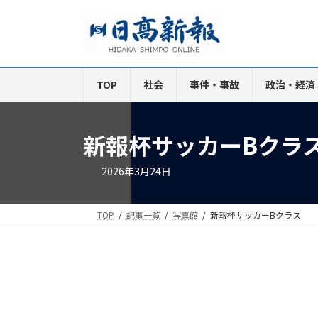
コ
ナ
ン
ビ
テ
ゲ
ン
ー
ツ
シ
TOP
社会
事件・事故
政治・経済
へ
ョ
ス
ン
キ
に
新報杯サッカーBクラ
ッ
移
プ
動
2026年3月24日
TOP
記事一覧
写真館
新報杯サッカーBクラス