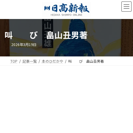
コ
ナ
ン
ビ
テ
ゲ
ン
ー
ツ
シ
叫 び 畠山丑男著
へ
ョ
ス
ン
キ
に
2026年3月19日
ッ
移
プ
動
TOP
記事一覧
本のひだかや
叫 び 畠山丑男著