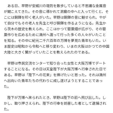
ある日、早野が安威川の堤防を散歩していると不思議な金属音
が聞こえてきた。その音に導かれて洞窟の中へと入って行くと、そ
こには銅鐸を叩く老人がいた。早野は銅鐸の音に魅せられ、やが
て自分でもその老人を先生と呼び銅鐸を作るようになる。先生か
ら茨木の歴史を教えられ、ここはかつて罌粟畑が広がり、その罌
粟作りを広めるために満州へ渡って行った多くの人々がいたこと
を知る。その中に紀元二千六百年の万博を夢見た青年もいた。い
ま歴史は昭和から令和へと移り変わり、いまの大阪はかつての中国
大陸と大きく繋がっていたことを教えられたのである。
早野は市民交流センターで知り合った女性と大阪万博でデート
することになる。その日は天皇陛下が大阪万博へ行幸された日で
ある。早野は「陛下への花束」を捧げたいと思った。それは満州
へ出向いた青年たちの代わりに成し遂げようとすることであっ
た。
陛下が万博へ来られたとき、早野は陛下の前へ飛び出した。し
かし、取り押さえられ、陛下の行幸を妨害した者として逮捕され
た。