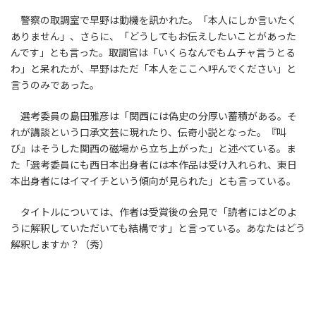
警察の取調室で早野は動機を訊かれた。「本人にしか言いたく
ありません」、さらに、「どうしてもお伝えしたいことがあった
んです」とも言った。取調官は「いくらなんでもムチャ言うとる
わ」と呆れたが、早野はただ「本人をここへ呼んでください」と
言うのみであった。
選考委員の島田雅彦は「関西には偽史の分厚い蓄積がある。そ
れが講談という口承文芸に現れたり、伝奇小説となった。『叫
び』はそうした関西の磁場から立ち上がった」と述べている。ま
た「選考委員にも西日本出身者には本作品は受け入れられ、東日
本出身者にはイマイチという傾向が見られた」とも言っている。
タイトルについては、作者は受賞後の会見で「読者にはどのよ
うに解釈していただいても結構です」と言っている。あなたはどう
解釈しますか？（秀）