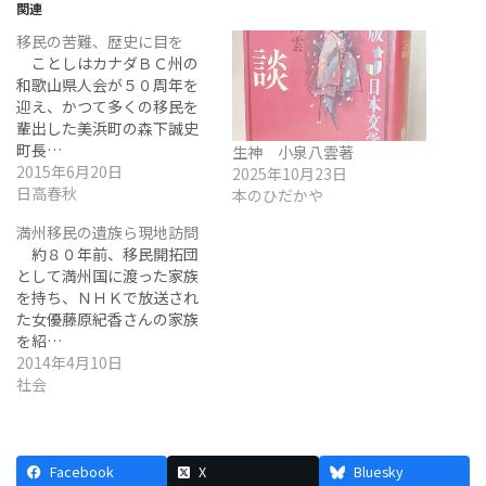
関連
移民の苦難、歴史に目を
ことしはカナダＢＣ州の
和歌山県人会が５０周年を
迎え、かつて多くの移民を
輩出した美浜町の森下誠史
町長…
生神 小泉八雲著
2015年6月20日
2025年10月23日
日高春秋
本のひだかや
満州移民の遺族ら現地訪問
約８０年前、移民開拓団
として満州国に渡った家族
を持ち、ＮＨＫで放送され
た女優藤原紀香さんの家族
を紹…
2014年4月10日
社会
Facebook
X
Bluesky