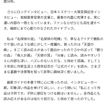
底分析。
さらにロングインタビュー、日本ミステリー大賞受賞記念イン
タビュー、紫綬褒章受章の言葉と、著者の内面に肉薄する、実に
濃い内容の一冊となっています。ファンならぜひとも目を通すべ
き、細部にまで心配りのなされたガイドブック。
私は「名探偵の掟」「名探偵の呪縛」で、単なるアイデア勝負の
ウケ狙いのような感じがして一度離れ、戻ったのは「天空の
蜂」。すごく読み応えがあって面白かったのでさかのぼって「眠り
の森」「鳥人計画」「天使の耳」「分身」と読み、読みやすいう
えに内容も深い、ハズレのない人だな、と改めて認識。そして１
５年前に作家生活２５周年記念の「公式ガイド」を読み、さまざ
まな葛藤や決意等を知って非常に興味深く思いました。
最新ガイドの本書で特に心に残ったのは、インタビューの一
節。印象深い作品を挙げてほしい、という問いに「私にとって作
品は子供です。子供に順位をつける親はいません」。全作品とも
読み応えがあるのは当たり前だな、と改めて思ったのでした。