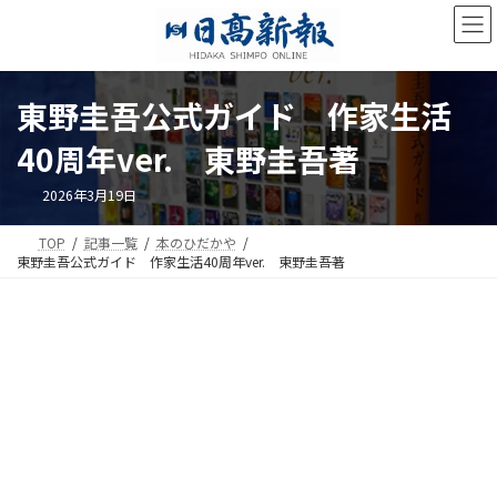
コ
ナ
ン
ビ
テ
ゲ
ン
ー
ツ
シ
東野圭吾公式ガイド 作家生活
へ
ョ
ス
ン
40周年ver. 東野圭吾著
キ
に
ッ
移
2026年3月19日
プ
動
TOP
記事一覧
本のひだかや
東野圭吾公式ガイド 作家生活40周年ver. 東野圭吾著