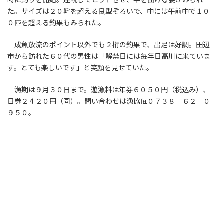
た。サイズは２０㌢を超える良型ぞろいで、中には午前中で１０
０匹を超える釣果もみられた。
成魚放流のポイント以外でも２桁の釣果で、出足は好調。田辺
市から訪れた６０代の男性は「解禁日には毎年日高川に来ていま
す。とても楽しいです」と笑顔を見せていた。
漁期は９月３０日まで。遊漁料は年券６０５０円（税込み）、
日券２４２０円（同）。問い合わせは漁協℡０７３８―６２―０
９５０。