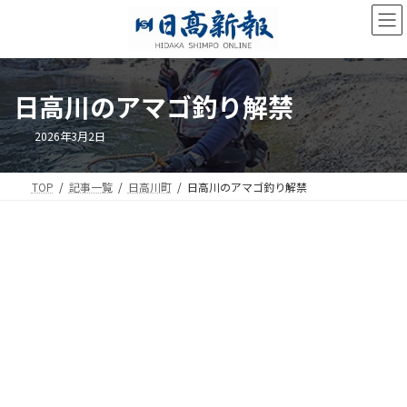
コ
ナ
ン
ビ
テ
ゲ
ン
ー
ツ
シ
日高川のアマゴ釣り解禁
へ
ョ
ス
ン
キ
に
2026年3月2日
ッ
移
プ
動
TOP
記事一覧
日高川町
日高川のアマゴ釣り解禁