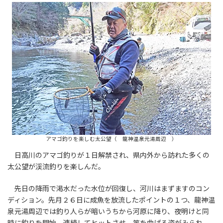
アマゴ釣りを楽しむ太公望（ 龍神温泉元湯周辺 ）
日高川のアマゴ釣りが１日解禁され、県内外から訪れた多くの
太公望が渓流釣りを楽しんだ。
先日の降雨で渇水だった水位が回復し、河川はまずますのコン
ディション。先月２６日に成魚を放流したポイントの１つ、龍神温
泉元湯周辺では釣り人らが暗いうちから河原に降り、夜明けと同
時に釣りを開始。連続してヒットさせ、竿を曲げる姿がみられ