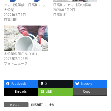
アマゴ漁解禁 日高川にも
日高川のアマゴ釣り解禁
太公望
2020年3月2日
2022年3月1日
日高川町
日高川町
太公望の腕がなります
2026年2月26日
フォトニュース
Facebook
X
Bluesky
Threads
LINE
Copy
日高川町
、
社会
カテゴリー