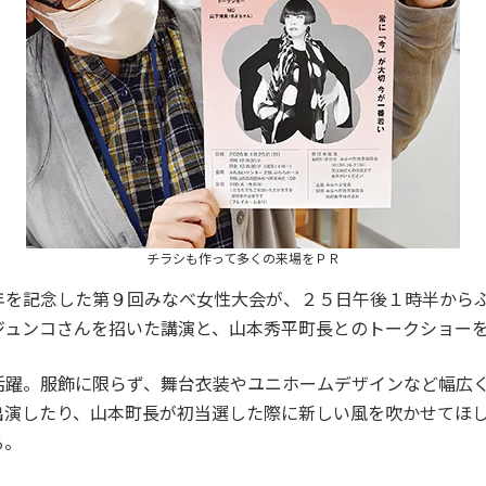
チラシも作って多くの来場をＰＲ
を記念した第９回みなべ女性大会が、２５日午後１時半から
ジュンコさんを招いた講演と、山本秀平町長とのトークショー
躍。服飾に限らず、舞台衣装やユニホームデザインなど幅広く
出演したり、山本町長が初当選した際に新しい風を吹かせてほ
る。