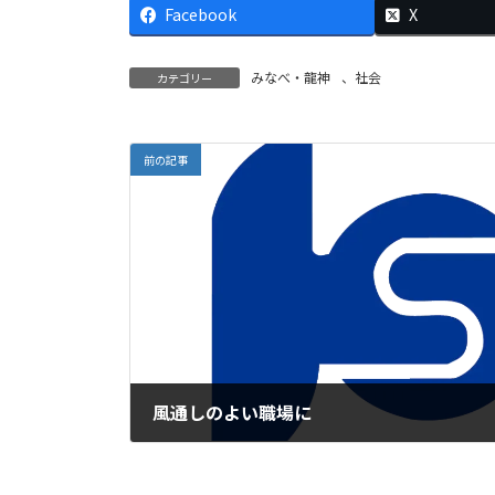
Facebook
X
みなべ・龍神
、
社会
カテゴリー
前の記事
風通しのよい職場に
2026年1月6日