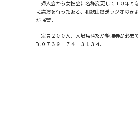
婦人会から女性会に名称変更して１０年とな
に講演を行ったあと、和歌山放送ラジオのき
が協賛。
定員２００人、入場無料だが整理券が必要で
℡０７３９―７４―３１３４。