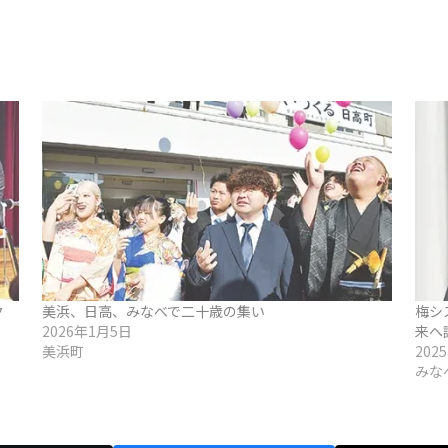
ク
美浜、日高、みなべで二十歳の集い
梅シ
2026年1月5日
来へ
美浜町
202
みな