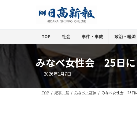
コ
ナ
ン
ビ
テ
ゲ
ン
ー
ツ
シ
TOP
社会
事件・事故
政治・経済
へ
ョ
ス
ン
キ
に
みなべ女性会 25日
ッ
移
プ
動
2026年1月7日
TOP
記事一覧
みなべ・龍神
みなべ女性会 25日