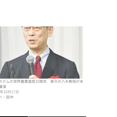
ステムの世界農業遺産10周年 東大の八木教授が未
講演
5年10月17日
べ・龍神