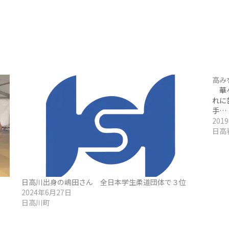
高み
華々
れに
手…
201
日高
日高川出身の嶋田さん 全日本学生柔道団体で３位
2024年6月27日
日高川町