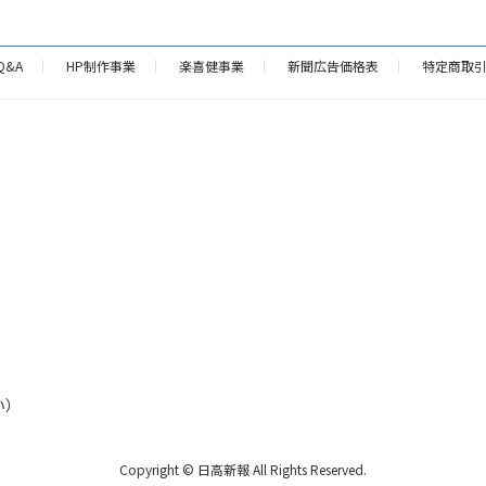
Q&A
HP制作事業
楽喜健事業
新聞広告価格表
特定商取
p
い）
Copyright © 日高新報 All Rights Reserved.