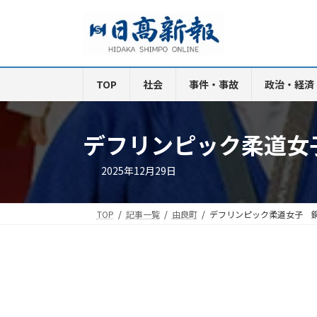
コ
ナ
ン
ビ
テ
ゲ
ン
ー
ツ
シ
TOP
社会
事件・事故
政治・経済
へ
ョ
ス
ン
キ
に
デフリンピック柔道女
ッ
移
プ
動
2025年12月29日
TOP
記事一覧
由良町
デフリンピック柔道女子 