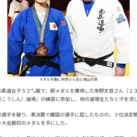
メダルを胸に岸野さん㊧と楠山代表
柔道女子５２㌔級で、銅メダルを獲得した岸野文音さん（２３
（こうしん）道場」の練習に参加し、他の道場生たちと汗を流
選手を破り、準決勝で韓国の選手に屈したものの、３位決定戦
今大会最初のメダルを手にした。