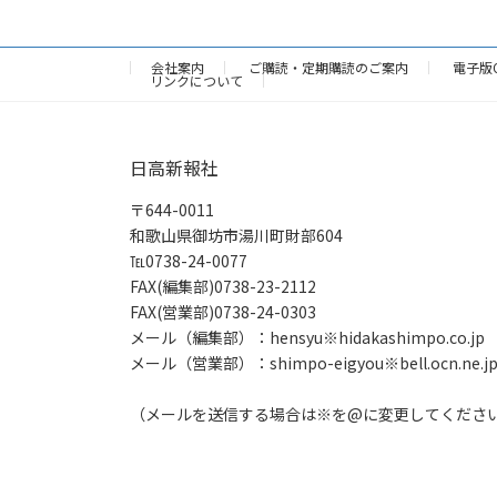
会社案内
ご購読・定期購読のご案内
電子版
リンクについて
日高新報社
〒644-0011
和歌山県御坊市湯川町財部604
℡0738-24-0077
FAX(編集部)0738-23-2112
FAX(営業部)0738-24-0303
メール（編集部）：hensyu※hidakashimpo.co.jp
メール（営業部）：shimpo-eigyou※bell.ocn.ne.j
（メールを送信する場合は※を@に変更してくださ