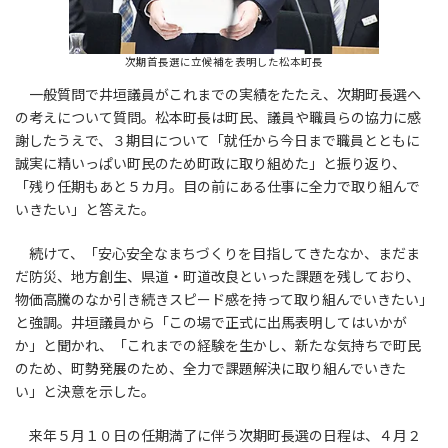
次期首長選に立候補を表明した松本町長
一般質問で井垣議員がこれまでの実績をたたえ、次期町長選へ
の考えについて質問。松本町長は町民、議員や職員らの協力に感
謝したうえで、３期目について「就任から今日まで職員とともに
誠実に精いっぱい町民のため町政に取り組めた」と振り返り、
「残り任期もあと５カ月。目の前にある仕事に全力で取り組んで
いきたい」と答えた。
続けて、「安心安全なまちづくりを目指してきたなか、まだま
だ防災、地方創生、県道・町道改良といった課題を残しており、
物価高騰のなか引き続きスピード感を持って取り組んでいきたい」
と強調。井垣議員から「この場で正式に出馬表明してはいかが
か」と聞かれ、「これまでの経験を生かし、新たな気持ちで町民
のため、町勢発展のため、全力で課題解決に取り組んでいきた
い」と決意を示した。
来年５月１０日の任期満了に伴う次期町長選の日程は、４月２