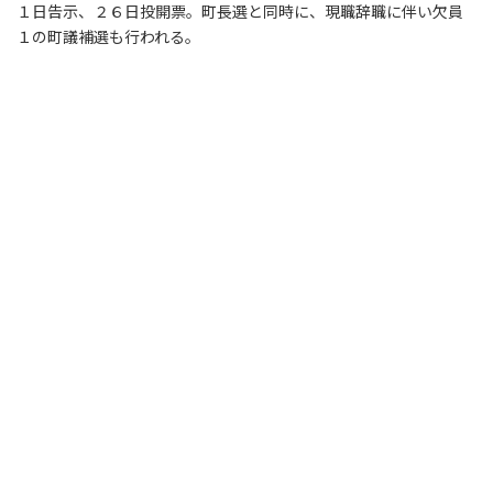
１日告示、２６日投開票。町長選と同時に、現職辞職に伴い欠員
１の町議補選も行われる。