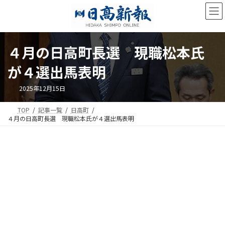
コ
ナ
ン
ビ
テ
ゲ
ン
ー
ツ
シ
４月の日高町長選 現職松本氏
へ
ョ
ス
ン
が４選出馬表明
キ
に
ッ
移
2025年12月15日
プ
動
TOP
記事一覧
日高町
４月の日高町長選 現職松本氏が４選出馬表明