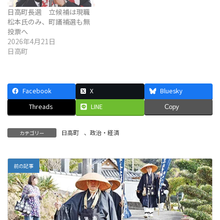
日高町長選 立候補は現職
松本氏のみ、町議補選も無
投票へ
2026年4月21日
日高町
Facebook
X
Bluesky
Threads
LINE
Copy
日高町
、
政治・経済
カテゴリー
前の記事