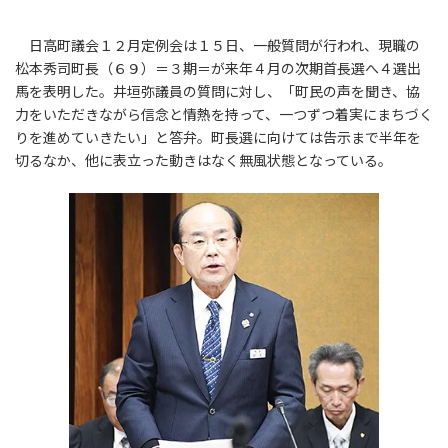
日高町議会１２月定例会は１５日、一般質問が行われ、現職の
松本秀司町長（６９）＝３期＝が来年４月の次期首長選へ４選出
馬を表明した。井垣弥議員の質問に対し、「町民の声を聞き、協
力をいただきながら信念と情熱を持って、一つずつ着実にまちづく
りを進めていきたい」と答弁。町長選に向けては告示まで半年を
切るなか、他に表立った動きはなく無風状態となっている。