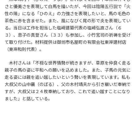
さと優美さを表現して白馬を描いたが、今回は陰陽五行説で「火
性の陽」になる「ひのえ」の力強さを表現したいと、馬の毛色の
茶色に赤を含ませた。また、風になびく尾の形で炎を表現してい
る。当日は工作を担当した塩﨑建築代表の塩﨑弘直さん（６
３）、息子の真登さん（３３）も参加し、小竹宮司の祈祷を受け
て取り付けた。材料提供は御坊市名屋町の有限会社東岸建材店
（東岸和則代表）。
木村さんは「不穏な世界情勢が続きますが、草原を仲良く走る
親子の馬の姿に平和への願いを込めました。また、子馬の元気に
走る姿には親を追い越したいという勢いを表現しています。私も
大叔父の山中襄（のぼる）、父の木村靖夫から引き継いだ奉納で
すが、大叔父は２４枚奉納しており、これで追い越すことになり
ました」と話している。