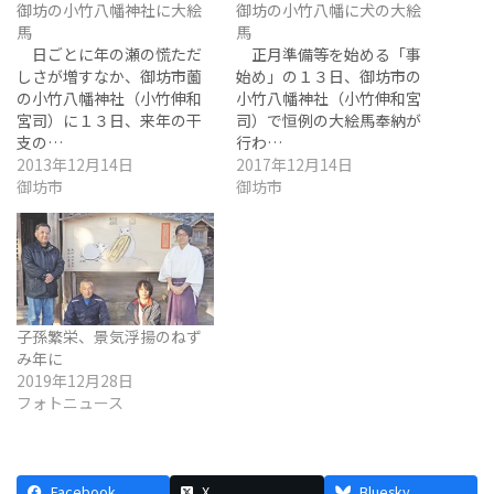
御坊の小竹八幡神社に大絵
御坊の小竹八幡に犬の大絵
馬
馬
日ごとに年の瀬の慌ただ
正月準備等を始める「事
しさが増すなか、御坊市薗
始め」の１３日、御坊市の
の小竹八幡神社（小竹伸和
小竹八幡神社（小竹伸和宮
宮司）に１３日、来年の干
司）で恒例の大絵馬奉納が
支の…
行わ…
2013年12月14日
2017年12月14日
御坊市
御坊市
子孫繁栄、景気浮揚のねず
み年に
2019年12月28日
フォトニュース
Facebook
X
Bluesky