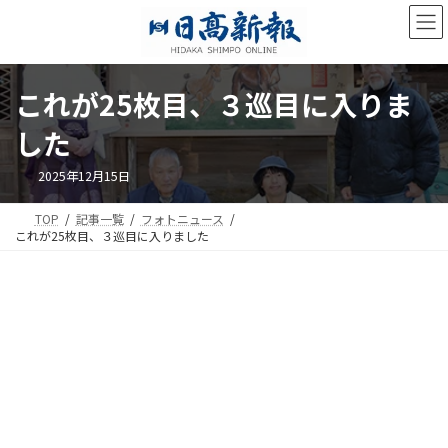
コ
ナ
ン
ビ
テ
ゲ
ン
ー
ツ
シ
これが25枚目、３巡目に入りま
へ
ョ
ス
ン
した
キ
に
ッ
移
2025年12月15日
プ
動
TOP
記事一覧
フォトニュース
これが25枚目、３巡目に入りました