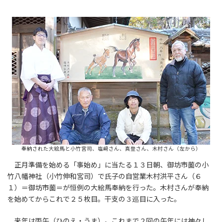
奉納された大絵馬と小竹宮司、塩﨑さん、真登さん、木村さん（左から）
正月準備を始める「事始め」に当たる１３日朝、御坊市薗の小
竹八幡神社（小竹伸和宮司）で氏子の自営業木村洪平さん（６
１）＝御坊市薗＝が恒例の大絵馬奉納を行った。木村さんが奉納
を始めてからこれで２５枚目。干支の３巡目に入った。
来年は丙午（ひのえ・うま）。これまで２回の午年には神々し