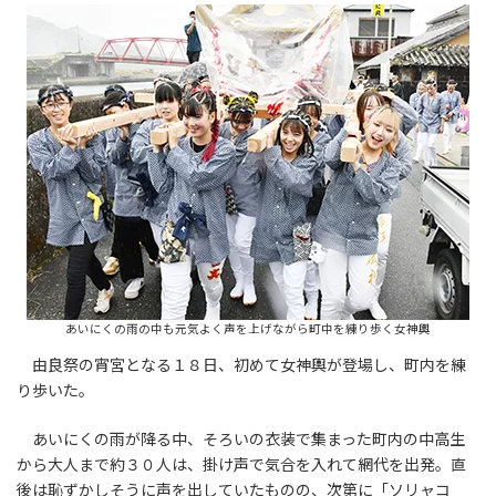
あいにくの雨の中も元気よく声を上げながら町中を練り歩く女神輿
由良祭の宵宮となる１８日、初めて女神輿が登場し、町内を練
り歩いた。
あいにくの雨が降る中、そろいの衣装で集まった町内の中高生
から大人まで約３０人は、掛け声で気合を入れて網代を出発。直
後は恥ずかしそうに声を出していたものの、次第に「ソリャコ