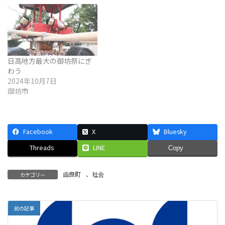
日高地方最大の御坊祭にぎ
わう
2024年10月7日
御坊市
Facebook
X
Bluesky
Threads
LINE
Copy
由良町
、
社会
カテゴリー
前の記事