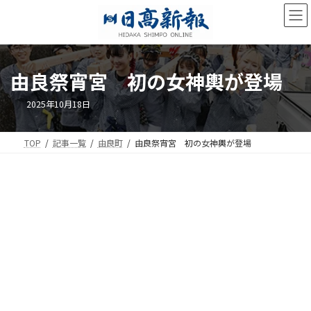
コ
ナ
ン
ビ
テ
ゲ
ン
ー
ツ
シ
由良祭宵宮 初の女神輿が登場
へ
ョ
ス
ン
キ
に
2025年10月18日
ッ
移
プ
動
TOP
記事一覧
由良町
由良祭宵宮 初の女神輿が登場