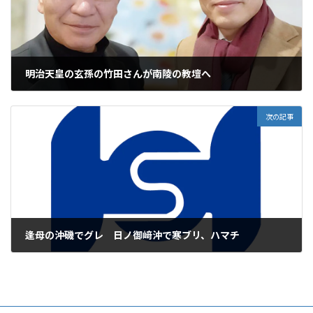
明治天皇の玄孫の竹田さんが南陵の教壇へ
2025年2月6日
次の記事
逢母の沖磯でグレ 日ノ御﨑沖で寒ブリ、ハマチ
2025年2月6日