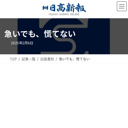
コ
ナ
ン
ビ
テ
ゲ
ン
ー
ツ
シ
急いでも、慌てない
へ
ョ
ス
ン
キ
に
2025年2月6日
ッ
移
プ
動
TOP
記事一覧
日高春秋
急いでも、慌てない