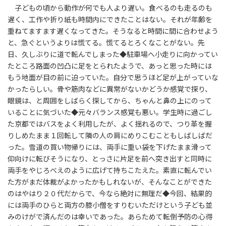
子どもの頃から動作が何でも人より遅い。食べるのも走るのも
遅く、工作や折り紙も時間内にできたことはない。それが年齢を
重ねてますます遅くなってきた。そうなると時間に間に合わせよう
と、急ぐというよりは慌てる。慌てるとろくなことがない。先
日、久しぶりに道で転んでしまった◆駐車場へ小走りに向かってい
たところ路面の凹凸に足をとられたようで、あっと思った時には
もう地面が目の前に迫っていた。自分で思うほど足が上がっていな
かったらしい。骨や筋肉などに異常がないかどうか感覚で探り、
眼鏡は、と周囲をしばらく探してから、ちゃんと鼻の上にのって
いることに気づいた◆元々バランス感覚も悪い。学生時に過ごし
た京都ではバスをよく利用したが、よく揺れるので、つり革を握
りしめたまま１回転して隣の人の肩にめりこむこともしばしばだ
った。雪道の買い物帰りには、両手に重い袋を下げたまま滑って
仰向けに転びそうになり、とっさに片足を前へ突き出すと同時に
両手をやじろべえのように広げて持ちこたえた。素直に転んでい
た方がまだ体裁がよかったかもしれないが、そんなことができた
のはやはり２０代だからで、今なら絶対に無理だ◆今回、結果的
には両手のひらと両方の膝小僧をすりむいただけという子ども並
みのけがで済んだのは幸いであった。あらためて転倒予防の心得