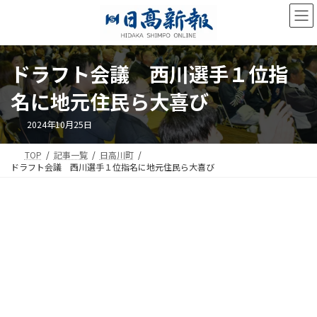
コ
ナ
ン
ビ
テ
ゲ
ン
ー
ツ
シ
ドラフト会議 西川選手１位指
へ
ョ
ス
ン
名に地元住民ら大喜び
キ
に
ッ
移
2024年10月25日
プ
動
TOP
記事一覧
日高川町
ドラフト会議 西川選手１位指名に地元住民ら大喜び