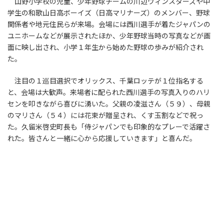
山野小学校の児童、少年野球チームの川辺ウィンスターズや中
学生の和歌山日高ボーイズ（日高マリナーズ）のメンバー、野球
関係者や地元住民らが来場。会場には西川選手が着たジャパンの
ユニホームなどが展示されたほか、少年野球当時の写真などが画
面に映し出され、小学１年生から始めた野球の歩みが紹介され
た。
注目の１巡目選択でオリックス、千葉ロッテが１位指名する
と、会場は大歓声。来場者に配られた西川選手の写真入りのハリ
センを叩きながら喜びに湧いた。父親の凌滋さん（５９）、母親
のマリさん（５４）には花束が贈呈され、くす玉割などで祝っ
た。久留米啓史町長も「侍ジャパンでも印象的なプレーで活躍さ
れた。皆さんと一緒に心から応援していきます」と喜んだ。