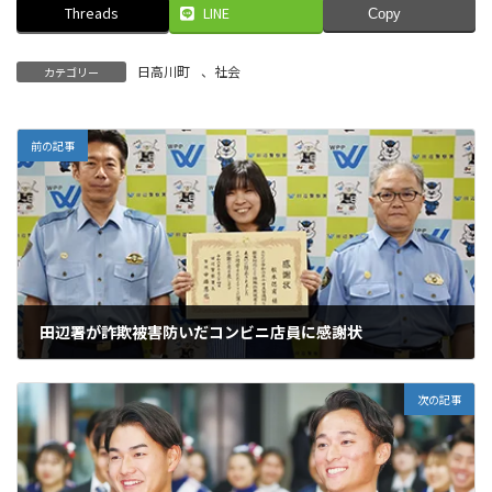
Threads
LINE
Copy
日高川町
、
社会
カテゴリー
前の記事
田辺署が詐欺被害防いだコンビニ店員に感謝状
2024年10月25日
次の記事