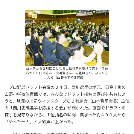
ロッテから２球団目となる１位指名を受けて喜ぶ（手前
右から）山本さん、父凌滋さん、兄藍畝さん、母マリさ
んら（山野小学校体育館）
プロ野球ドラフト会議の２４日、西川選手の地元、日高川町の
山野小学校体育館では、みんなでドラフト指名の喜びを共有しよ
うと、地元の川辺ウィンスターズＯＢ有志会（山本哲平会長）主催
の「西川史礁選手を応援する会」が開かれた。画面でドラフトの
様子を見守りながら、１位指名の瞬間、集まった約４００人から
「やったー！」と大歓声が上がった。