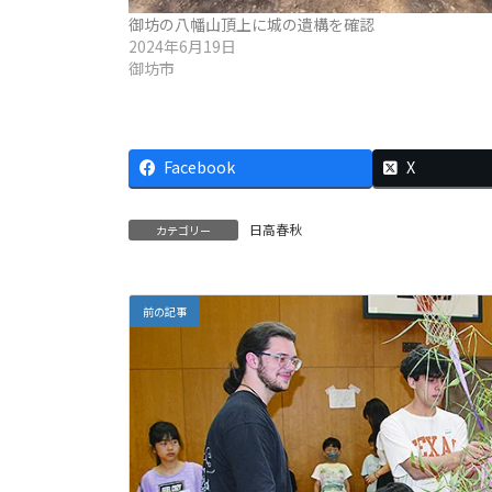
御坊の八幡山頂上に城の遺構を確認
2024年6月19日
御坊市
Facebook
X
日高春秋
カテゴリー
前の記事