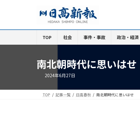
コ
ナ
ン
ビ
テ
ゲ
ン
ー
ツ
シ
TOP
社会
事件・事故
政治・経済
へ
ョ
ス
ン
キ
に
南北朝時代に思いはせ
ッ
移
プ
動
2024年6月27日
TOP
記事一覧
日高春秋
南北朝時代に思いはせ