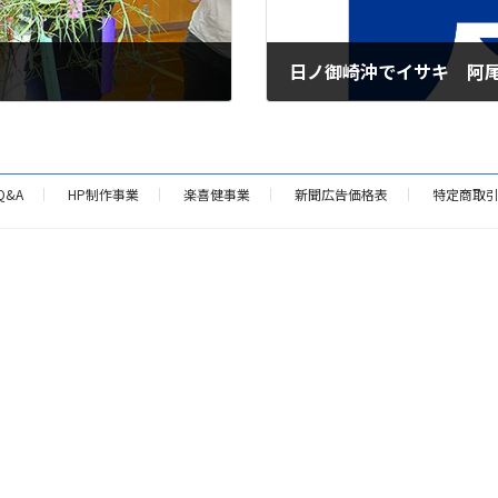
日ノ御崎沖でイサキ 阿
2024年6月27日
Q&A
HP制作事業
楽喜健事業
新聞広告価格表
特定商取
p