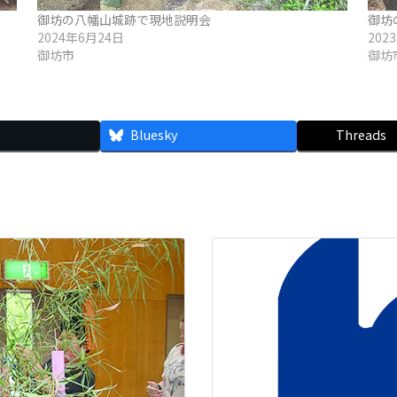
御坊の八幡山城跡で現地説明会
御坊
2024年6月24日
202
御坊市
御坊
Bluesky
Threads