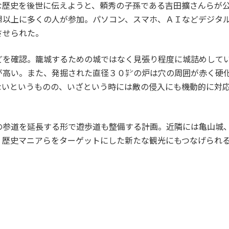
な歴史を後世に伝えようと、頼秀の子孫である吉田擴さんらが
想以上に多くの人が参加。パソコン、スマホ、ＡＩなどデジタ
させられた。
を確認。籠城するための城ではなく見張り程度に城詰めして
が高い。また、発掘された直径３０㌢の炉は穴の周囲が赤く硬
ないというものの、いざという時には敵の侵入にも機動的に対
参道を延長する形で遊歩道も整備する計画。近隣には亀山城
、歴史マニアらをターゲットにした新たな観光にもつなげられ