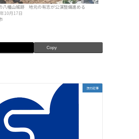
の八幡山城跡 地元の有志が公演整備進める
3年10月17日
市
Copy
次の記事