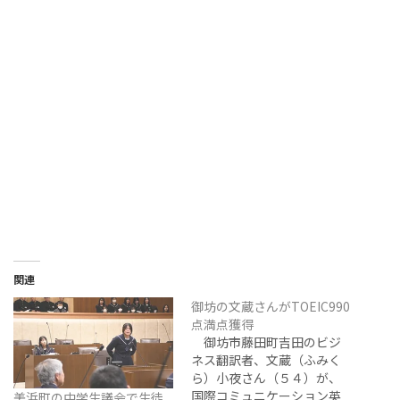
関連
御坊の文蔵さんがTOEIC990
点満点獲得
御坊市藤田町吉田のビジ
ネス翻訳者、文蔵（ふみく
ら）小夜さん（５４）が、
国際コミュニケーション英
美浜町の中学生議会で生徒