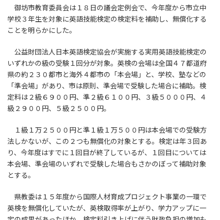
御坊市教育委員会は１８日の議会定例会で、今年度から市立中
学校３年生を対象に英語技能検定の検定料を補助し、無償化する
ことを明らかにした。
公益財団法人日本英語検定協会が実施する実用英語技能検定の
いずれかの級の受験１回分が対象。英検の会場は全国４７都道府
県の約２３０都市と海外４都市の「本会場」と、学校、塾などの
「準会場」があり、市は原則、準会場で受験した場合に補助。検
定料は２級６９００円、準２級６１００円、３級５０００円、４
級２９００円、５級２５００円。
１級１万２５００円と準１級１万５００円は本会場での受験方
法しかないが、この２つも無償化の対象とする。検定は年３回あ
り、今年度はすでに１回目が終了しているが、１回目については
本会場、準会場のいずれで受験した場合もさかのぼって補助対象
とする。
県教委は１５年度から国際人材育成プロジェクト事業の一環で
英検を無償化していたが、英検取得率が上がり、学力アップに一
定の成果があったほか、検定料引き上げに伴う財政負担の増加も