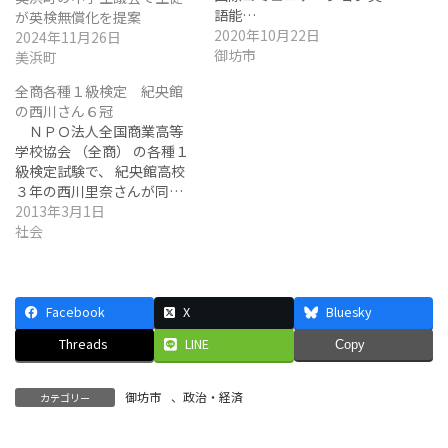
語能…
が英検無償化を提案
2020年10月22日
2024年11月26日
御坊市
美浜町
全商各種１級検定 紀央館
の西川さん６冠
ＮＰＯ法人全国商業高等
学校協会 （全商） の各種１
級検定試験で、 紀央館高校
３年の西川里奈さんが同…
2013年3月1日
社会
Facebook
X
Bluesky
Threads
LINE
Copy
御坊市
、
政治・経済
カテゴリー