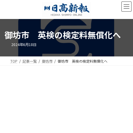
コ
ナ
ン
ビ
テ
ゲ
ン
ー
ツ
シ
御坊市 英検の検定料無償化へ
へ
ョ
ス
ン
キ
に
2024年6月18日
ッ
移
プ
動
TOP
記事一覧
御坊市
御坊市 英検の検定料無償化へ