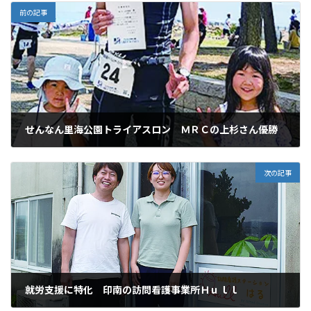
前の記事
せんなん里海公園トライアスロン ＭＲＣの上杉さん優勝
2024年6月18日
次の記事
就労支援に特化 印南の訪問看護事業所Ｈｕｌｌ