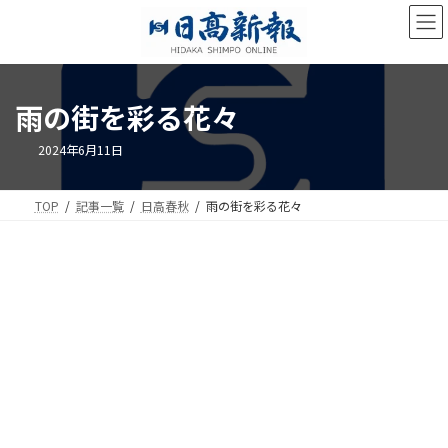
コ
ナ
ン
ビ
テ
ゲ
ン
ー
ツ
シ
雨の街を彩る花々
へ
ョ
ス
ン
キ
に
2024年6月11日
ッ
移
プ
動
TOP
記事一覧
日高春秋
雨の街を彩る花々