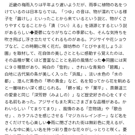
近畿の梅雨入りは平年より遅いようだが、雨季に植物の名をつ
けているのは日本ならでは。「つゆ」の音は、物が濡れている様
子を「露けし」といったことから来ているという説と、物がくさ
りやすくなることから「潰（つい）える」を語源とするという説
があるらしい◆憂鬱になりがちなこの季節にも、そんな気持ちを
吹き飛ばし浮き立たせてくれるものがある。アジサイや花ショウ
ブなど、この時期に咲く花だ。御坊市の「とびやま花しょうぶ
園」を取材して、花自体の美しさとともに感動すら覚えたのは、
その品種が驚くほど豊富なことと名前の風情だった◆同園には実
に９０種類があり、純白の「雪豹」、きれいな青紫の「碧鳳」、
白地に古代紫の条が美しく入った「浜風」、淡い水色の「水の
都」、澄んだ黄色の「堺の黄金」など、名を知ってから花を眺める
と一層味わい深く感じられる。「鶴ヶ城」や「業平」、斎藤道三
の愛妾と同じ「深芳野（みよしの）」など歴史好きの心をくすぐ
る名前もあった。アジサイもまた実にさまざまな品種がある。か
わいらしい「てまりてまり」、風情のある「恋物語」や「歌合
せ」、カラフルさを感じさせる「マジカルレインボー」など名を
きくだけでも心楽しい◆雨に閉ざされた街は無彩色に見えるが、
そんな中に美しい名を持つ彩り豊かな花々がしっとりと咲く。憂