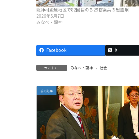
龍神村殿原地区で82回目のＢ29搭乗兵の慰霊祭
2026年5月7日
みなべ・龍神
Facebook
X
みなべ・龍神
、
社会
カテゴリー
前の記事