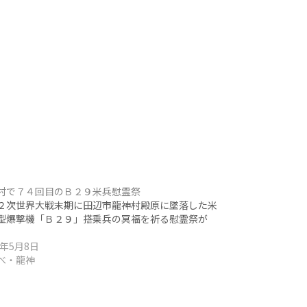
村で７４回目のＢ２９米兵慰霊祭
次世界大戦末期に田辺市龍神村殿原に墜落した米
型爆撃機「Ｂ２９」搭乗兵の冥福を祈る慰霊祭が
8年5月8日
べ・龍神