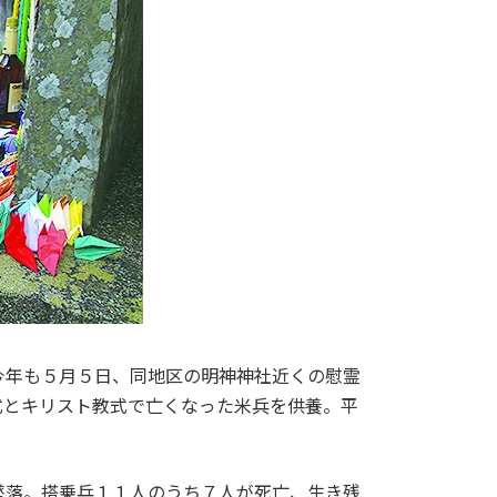
今年も５月５日、同地区の明神神社近くの慰霊
式とキリスト教式で亡くなった米兵を供養。平
墜落。搭乗兵１１人のうち７人が死亡、生き残