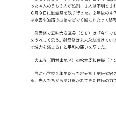
った４人のうち３人が処刑、１人は不明とさ
６月９日に慰霊祭を執り行った。２年後の４
は水害や道路の拡幅などで６回にわたって移
慰霊祭で五味大安区長（５８）は「今年で８
をうれしく思う。慰霊祭は未来永劫続けてい
地域力を感じる」と平和の願いを語った。
大応寺（同村東地区）の松本周和住職（７５
当時小学校２年生だった地元郷土史研究家の
る。先人たちから受け継がれてきた住民の力