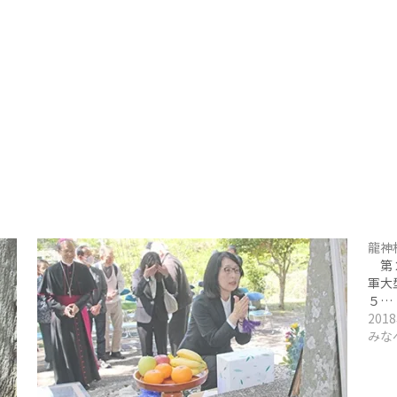
龍神
第２
軍大
５…
201
みな