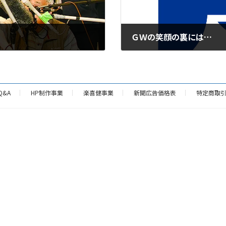
ＧＷの笑顔の裏には…
2024年5月7日
Q&A
HP制作事業
楽喜健事業
新聞広告価格表
特定商取