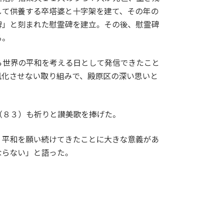
して供養する卒塔婆と十字架を建て、その年の
碑」と刻まれた慰霊碑を建立。その後、慰霊碑
る。
ら世界の平和を考える日として発信できたこと
風化させない取り組みで、殿原区の深い思いと
（８３）も祈りと讃美歌を捧げた。
平和を願い続けてきたことに大きな意義があ
ならない」と語った。