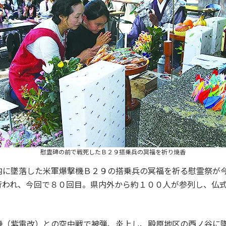
慰霊碑の前で戦死したＢ２９搭乗兵の冥福を祈り焼香
に墜落した米軍爆撃機Ｂ２９の搭乗兵の冥福を祈る慰霊祭が
行われ、今回で８０回目。県内外から約１００人が参列し、仏
（紫電改）との空中戦で被弾、炎上し、殿原地区の西ノ谷に