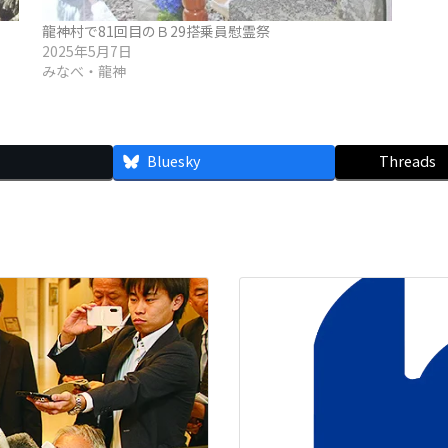
龍神村で81回目のＢ29搭乗員慰霊祭
2025年5月7日
みなべ・龍神
Bluesky
Threads