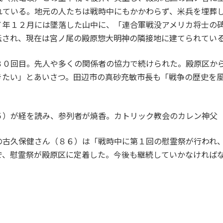
れている。地元の人たちは戦時中にもかかわらず、米兵を埋葬
７年１２月には墜落した山中に、「連合軍戦没アメリカ将士の
転され、現在は宮ノ尾の殿原惣大明神の隣接地に建てられてい
０回目。先人や多くの関係者の協力で続けられた。殿原区か
きたい」とあいさつ。田辺市の真砂充敏市長も「戦争の歴史を
）が経を読み、参列者が焼香。カトリック教会のカレン神父
古久保健さん（８６）は「戦時中に第１回の慰霊祭が行われ、
で、慰霊祭が殿原区に定着した。今後も継続していかなければ