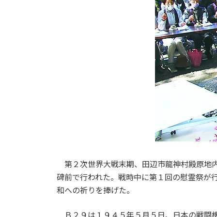
第２次世界大戦末期、田辺市龍神村殿原地内
碑前で行われた。戦時中に第１回の慰霊祭が
和への祈りを捧げた。
Ｂ２９は１９４５年５月５日、日本の戦闘機