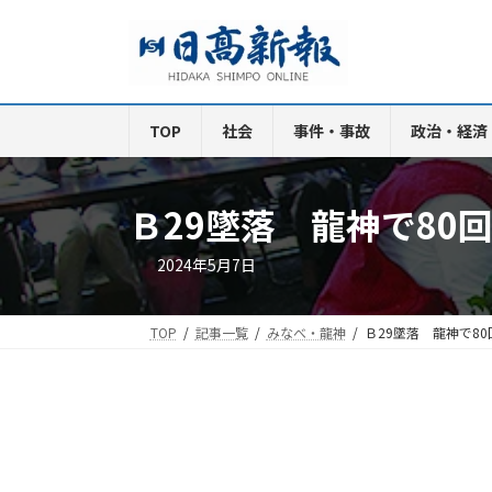
コ
ナ
ン
ビ
テ
ゲ
ン
ー
ツ
シ
TOP
社会
事件・事故
政治・経済
へ
ョ
ス
ン
キ
に
Ｂ29墜落 龍神で80
ッ
移
プ
動
2024年5月7日
TOP
記事一覧
みなべ・龍神
Ｂ29墜落 龍神で8