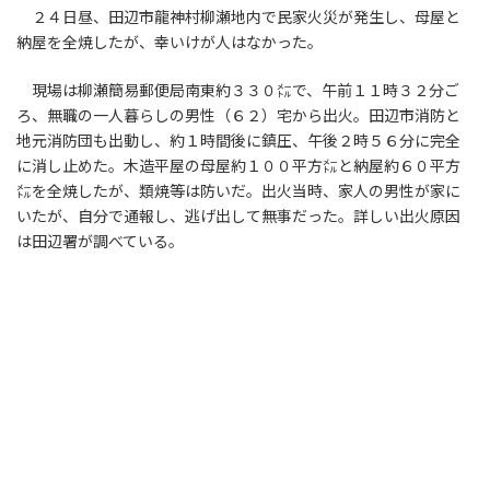
２４日昼、田辺市龍神村柳瀬地内で民家火災が発生し、母屋と
納屋を全焼したが、幸いけが人はなかった。
現場は柳瀬簡易郵便局南東約３３０㍍で、午前１１時３２分ご
ろ、無職の一人暮らしの男性（６２）宅から出火。田辺市消防と
地元消防団も出動し、約１時間後に鎮圧、午後２時５６分に完全
に消し止めた。木造平屋の母屋約１００平方㍍と納屋約６０平方
㍍を全焼したが、類焼等は防いだ。出火当時、家人の男性が家に
いたが、自分で通報し、逃げ出して無事だった。詳しい出火原因
は田辺署が調べている。