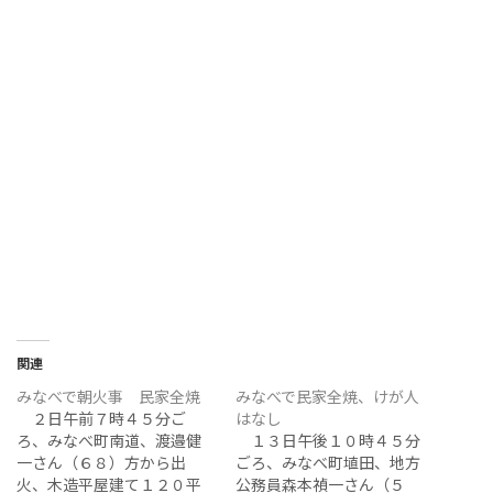
関連
みなべで朝火事 民家全焼
みなべで民家全焼、けが人
２日午前７時４５分ご
はなし
ろ、みなべ町南道、渡邉健
１３日午後１０時４５分
一さん（６８）方から出
ごろ、みなべ町埴田、地方
火、木造平屋建て１２０平
公務員森本禎一さん（５