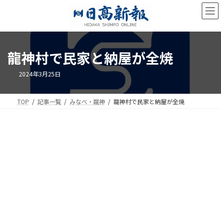
コ
ナ
ン
ビ
テ
ゲ
ン
ー
ツ
シ
龍神村で民家と納屋が全焼
へ
ョ
ス
ン
キ
に
2024年3月25日
ッ
移
プ
動
TOP
記事一覧
みなべ・龍神
龍神村で民家と納屋が全焼