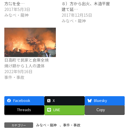
方㍍を全…
８）方から出火、木造平屋
2017年5月3日
建て延…
みなべ・龍神
2017年12月15日
みなべ・龍神
日高町で民家と倉庫全焼
焼け跡から１人の遺体
2022年9月16日
事件・事故
Facebook
X
Bluesky
Threads
LINE
Copy
みなべ・龍神
、
事件・事故
カテゴリー