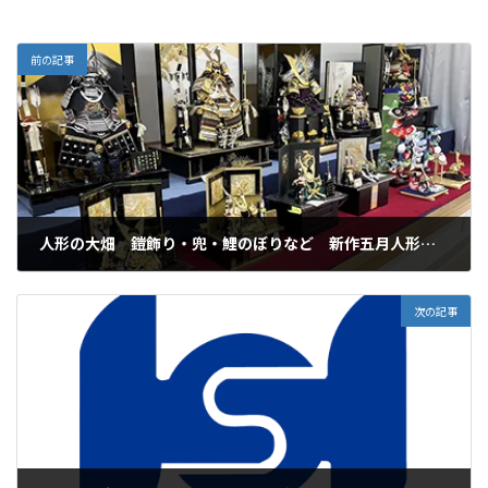
前の記事
人形の大畑 鎧飾り・兜・鯉のぼりなど 新作五月人形 多数入荷！
2024年3月23日
次の記事