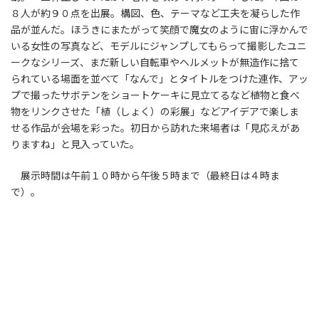
８人が約９０点を出展。構図、色、テーマなど工夫を凝らした作
品が並んだ。ほうきにまたがって笑顔で魔女のように宙に浮かんで
いる女性の写真など、モデルにジャンプしてもらって撮影したユニ
ークなシリーズ、まだ新しい自転車やヘルメットが無造作に捨て
られている場面を並べて「なんで」とタイトルをつけた連作、アッ
プで撮ったサボテンをショートケーキに見立てるなど植物と食べ
物をリンクさせた「植（しょく）の彩展」などアイデアで楽しま
せる作品が会場を彩った。初日から訪れた来場者は「見応えがあ
りますね」と見入っていた。
展示時間は午前１０時から午後５時まで（最終日は４時ま
で）。