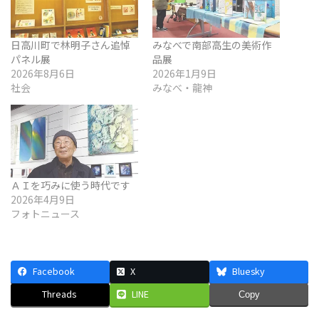
日高川町で林明子さん追悼
みなべで南部高生の美術作
パネル展
品展
2026年8月6日
2026年1月9日
社会
みなべ・龍神
ＡＩを巧みに使う時代です
2026年4月9日
フォトニュース
Facebook
X
Bluesky
Threads
LINE
Copy