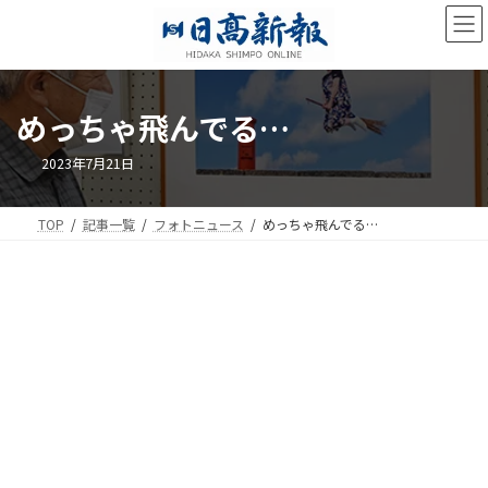
コ
ナ
ン
ビ
テ
ゲ
ン
ー
ツ
シ
めっちゃ飛んでる…
へ
ョ
ス
ン
キ
に
2023年7月21日
ッ
移
プ
動
TOP
記事一覧
フォトニュース
めっちゃ飛んでる…