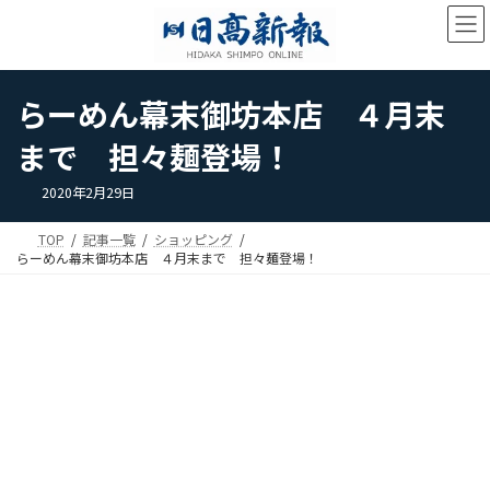
コ
ナ
ン
ビ
テ
ゲ
ン
ー
ツ
シ
らーめん幕末御坊本店 ４月末
へ
ョ
ス
ン
まで 担々麺登場！
キ
に
ッ
移
2020年2月29日
プ
動
TOP
記事一覧
ショッピング
らーめん幕末御坊本店 ４月末まで 担々麺登場！