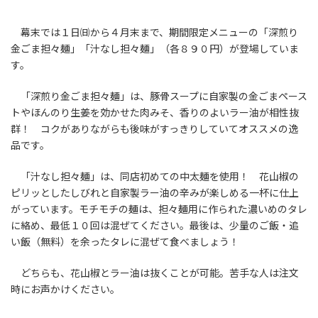
幕末では１日㈰から４月末まで、期間限定メニューの「深煎り
金ごま担々麺」「汁なし担々麺」（各８９０円）が登場していま
す。
「深煎り金ごま担々麺」は、豚骨スープに自家製の金ごまペース
トやほんのり生姜を効かせた肉みそ、香りのよいラー油が相性抜
群！ コクがありながらも後味がすっきりしていてオススメの逸
品です。
「汁なし担々麺」は、同店初めての中太麺を使用！ 花山椒の
ピリッとしたしびれと自家製ラー油の辛みが楽しめる一杯に仕上
がっています。モチモチの麺は、担々麺用に作られた濃いめのタレ
に絡め、最低１０回は混ぜてください。最後は、少量のご飯・追
い飯（無料）を余ったタレに混ぜて食べましょう！
どちらも、花山椒とラー油は抜くことが可能。苦手な人は注文
時にお声かけください。