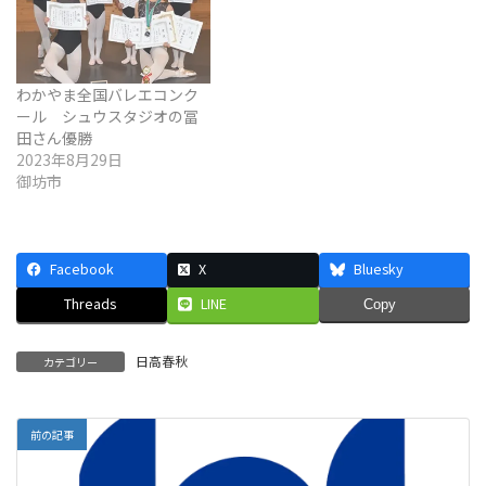
わかやま全国バレエコンク
ール シュウスタジオの冨
田さん優勝
2023年8月29日
御坊市
Facebook
X
Bluesky
Threads
LINE
Copy
日高春秋
カテゴリー
前の記事