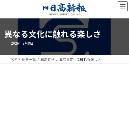
コ
ナ
ン
ビ
テ
ゲ
ン
ー
ツ
シ
異なる文化に触れる楽しさ
へ
ョ
ス
ン
キ
に
2026年7月8日
ッ
移
プ
動
TOP
記事一覧
日高春秋
異なる文化に触れる楽しさ