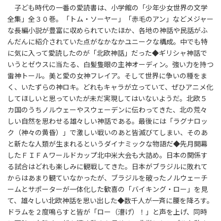
子ども時代の一番の愛読書は、小学館の「少年少女世界の文学
全集」全３０巻。「トム・ソーヤー」「赤毛のアン」などメジャー
な長編小説が豊富に収められていたほか、各地の神話や民話がふ
んだんに紹介されていた点がなかなかユニークな構成。中でも特
に気に入って愛読したのが「北欧神話」だった◆ギリシャ神話で
いうとゼウスに当たる、白髪隻眼の主神オーディン。強い力を持つ
雷神トール。美と愛の女神フレイア。そして世界に争いの種をま
く、いたずらの神ロキ。どれもキャラが立っていて、ぜひアニメ化
してほしいと思っていたが未だ実現してはいないようだ。北欧５
カ国のうちノルウェーやスウェーデンに伝わってきた、北の荒々
しい自然を思わせる雄々しい神話である。最後には「ラグナロッ
ク（神々の黄昏）」で激しい戦いのあと皆滅びてしまい、そのあ
と新たな人類が生まれるというダイナミックな物語だ◆先月開幕
したＦＩＦＡワールドカップ北中米大会も大詰め。日本の関係す
る試合はどれも楽しみに観戦してきた。日本がブラジルに敗れて
からはあまり観ていなかったが、ブラジルを破ったノルウェーチ
ームとサポーターが一体化した歓喜の「バイキング・ロー」を見
て、雄々しい北欧神話を思い出した◆数千人が一斉に腰を降ろす。
ドラムを２度鳴らすと皆が「ロー（漕げ）！」と声を上げ、同時