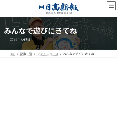
コ
ナ
ン
ビ
テ
ゲ
ン
ー
ツ
シ
みんなで遊びにきてね
へ
ョ
ス
ン
キ
に
2026年7月8日
ッ
移
プ
動
TOP
記事一覧
フォトニュース
みんなで遊びにきてね