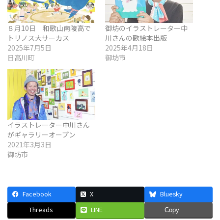
８月10日 和歌山南陵高で
御坊のイラストレーター中
トリノス大サーカス
川さんの歌絵本出版
2025年7月5日
2025年4月18日
日高川町
御坊市
イラストレーター中川さん
がギャラリーオープン
2021年3月3日
御坊市
Facebook
X
Bluesky
Threads
LINE
Copy