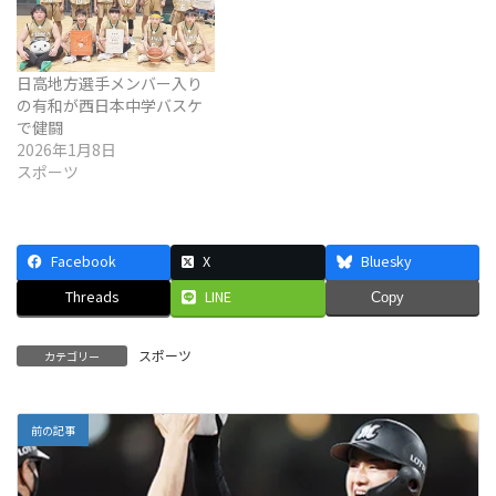
日高地方選手メンバー入り
の有和が西日本中学バスケ
で健闘
2026年1月8日
スポーツ
Facebook
X
Bluesky
Threads
LINE
Copy
スポーツ
カテゴリー
前の記事