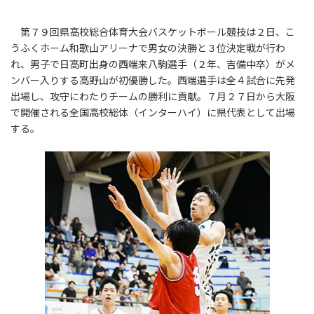
第７９回県高校総合体育大会バスケットボール競技は２日、こ
うふくホーム和歌山アリーナで男女の決勝と３位決定戦が行わ
れ、男子で日高町出身の西端来八駒選手（２年、吉備中卒）がメ
ンバー入りする高野山が初優勝した。西端選手は全４試合に先発
出場し、攻守にわたりチームの勝利に貢献。７月２７日から大阪
で開催される全国高校総体（インターハイ）に県代表として出場
する。