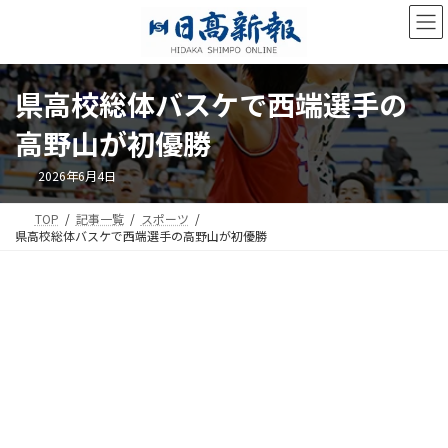
コ
ナ
ン
ビ
テ
ゲ
ン
ー
ツ
シ
県高校総体バスケで西端選手の
へ
ョ
ス
ン
高野山が初優勝
キ
に
ッ
移
2026年6月4日
プ
動
TOP
記事一覧
スポーツ
県高校総体バスケで西端選手の高野山が初優勝