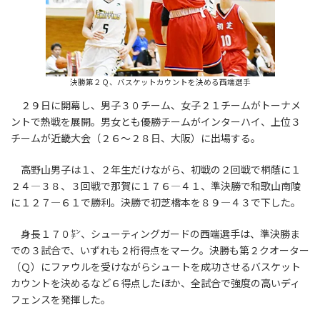
決勝第２Ｑ、バスケットカウントを決める西端選手
２９日に開幕し、男子３０チーム、女子２１チームがトーナメ
ントで熱戦を展開。男女とも優勝チームがインターハイ、上位３
チームが近畿大会（２６～２８日、大阪）に出場する。
高野山男子は１、２年生だけながら、初戦の２回戦で桐蔭に１
２４―３８、３回戦で那賀に１７６―４１、準決勝で和歌山南陵
に１２７―６１で勝利。決勝で初芝橋本を８９―４３で下した。
身長１７０㌢、シューティングガードの西端選手は、準決勝ま
での３試合で、いずれも２桁得点をマーク。決勝も第２クオーター
（Ｑ）にファウルを受けながらシュートを成功させるバスケット
カウントを決めるなど６得点したほか、全試合で強度の高いディ
フェンスを発揮した。