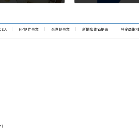
2026年5月22日
Q&A
HP制作事業
楽喜健事業
新聞広告価格表
特定商取
p
い）