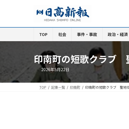
コ
ナ
ン
ビ
テ
ゲ
ン
ー
ツ
シ
TOP
社会
事件・事故
政治・経済
へ
ョ
ス
ン
キ
に
印南町の短歌クラブ 
ッ
移
プ
動
2026年5月22日
TOP
記事一覧
印南町
印南町の短歌クラブ 聖地