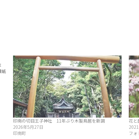
ま
懐紙
印南の切目王子神社 11年ぶり木製鳥居を新調
花と
2026年5月27日
202
印南町
フォ