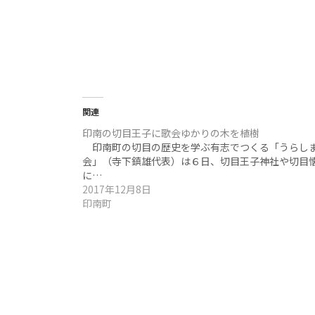
関連
印南の切目王子に歌会ゆかりの木を植樹
印南町の切目の歴史を学ぶ有志でつくる「うらし
会」（寺下鎮雄代表）は６日、切目王子神社や切目
に…
2017年12月8日
印南町