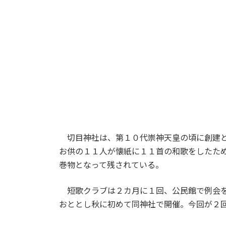
切目神社は、第１０代崇神天皇の頃に創建と
お供の１１人が懐紙に１１首の和歌をしたた
巻物となって残されている。
短歌クラブは２カ月に１回、公民館で例会を
おととし秋に初めて同神社で開催。今回が２