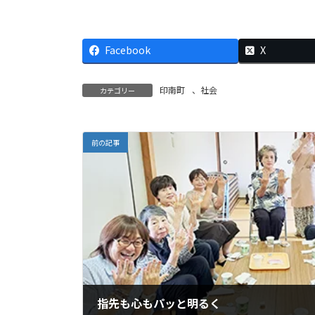
Facebook
X
印南町
、
社会
カテゴリー
前の記事
指先も心もパッと明るく