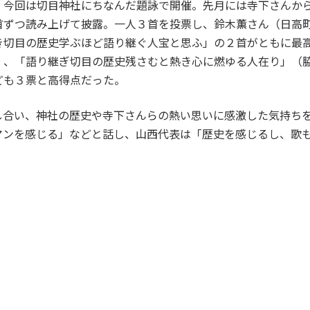
今回は切目神社にちなんだ題詠で開催。先月には寺下さんか
首ずつ読み上げて披露。一人３首を投票し、鈴木薫さん（日高
き切目の歴史学ぶほど語り継ぐ人宝と思ふ」の２首がともに最
）、「語り継ぎ切目の歴史残さむと熱き心に燃ゆる人在り」（
ども３票と高得点だった。
合い、神社の歴史や寺下さんらの熱い思いに感激した気持ちを
マンを感じる」などと話し、山西代表は「歴史を感じるし、歌