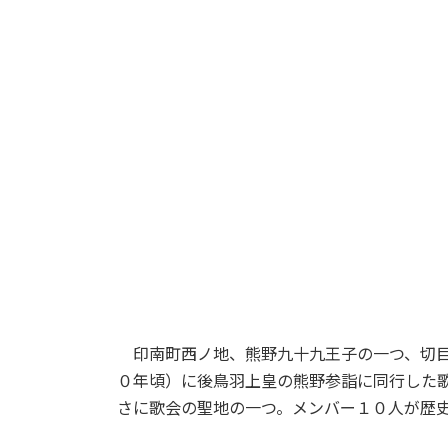
印南町西ノ地、熊野九十九王子の一つ、切目
０年頃）に後鳥羽上皇の熊野参詣に同行した
さに歌会の聖地の一つ。メンバー１０人が歴