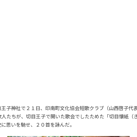
王子神社で２１日、印南町文化協会短歌クラブ（山西啓子代表
歌人たちが、切目王子で開いた歌会でしたためた「切目懐紙（
史に思いを馳せ、２０首を詠んだ。