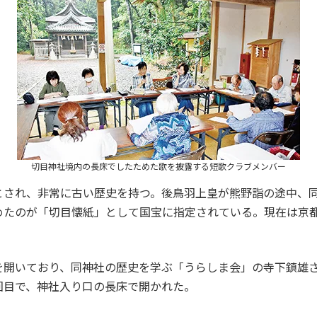
切目神社境内の長床でしたためた歌を披露する短歌クラブメンバー
され、非常に古い歴史を持つ。後鳥羽上皇が熊野詣の途中、同
めたのが「切目懐紙」として国宝に指定されている。現在は京
開いており、同神社の歴史を学ぶ「うらしま会」の寺下鎮雄さ
回目で、神社入り口の長床で開かれた。