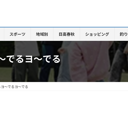
スポーツ
地域別
日高春秋
ショッピング
釣り
～でるヨ～でる
るヨ～でるヨ～でる