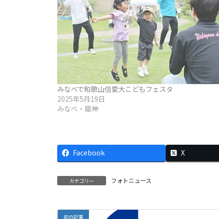
みなべで和歌山信愛大こどもフェスタ
2025年5月19日
みなべ・龍神
Facebook
X
フォトニュース
カテゴリー
前の記事