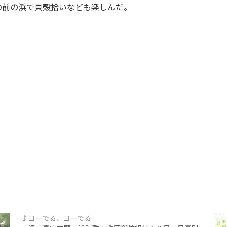
前の浜で貝殻拾いなども楽しんだ。
♪ヨーでる、ヨーでる