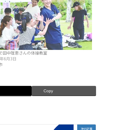
で田中理恵さんの体操教室
4年6月3日
市
Copy
次の記事