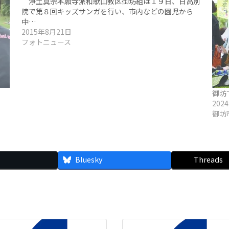
浄土真宗本願寺派和歌山教区御坊組は１９日、日高別
院で第８回キッズサンガを行い、市内などの園児から
中…
2015年8月21日
フォトニュース
御坊
202
御坊
Bluesky
Threads