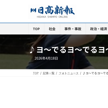
コ
ナ
ン
ビ
テ
ゲ
ン
ー
ツ
シ
TOP
社会
事件・事故
政治・経済
へ
ョ
ス
ン
キ
に
♪ヨ～でるヨ～でるヨ
ッ
移
プ
動
2026年4月18日
TOP
記事一覧
フォトニュース
♪ヨ～でるヨ～で